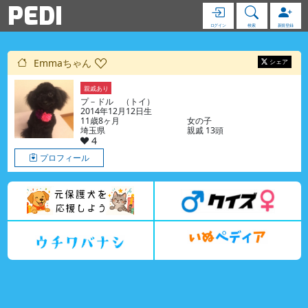
PEDI
ログイン
検索
新規登録
Emmaちゃん
シェア
親戚あり
プ－ドル （トイ）
2014年12月12日生
11歳8ヶ月
女の子
埼玉県
親戚 13頭
4
プロフィール