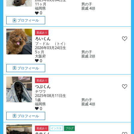
11ヶ月
男の子
福岡県
親戚 4頭
0
プロフィール
親戚あり
ろいくん
プ－ドル （トイ）
2026年03月24日生
5ヶ月
男の子
大阪府
親戚 2頭
0
プロフィール
親戚あり
つぶくん
チワワ
2025年08月11日生
1歳
男の子
福岡県
親戚 4頭
0
プロフィール
親戚あり
インスタ
ブログ