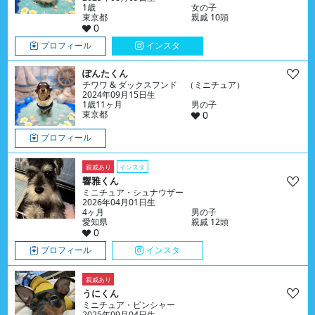
1歳
女の子
東京都
親戚 10頭
0
プロフィール
インスタ
ぽんたくん
チワワ & ダックスフンド （ミニチュア）
2024年09月15日生
1歳11ヶ月
男の子
東京都
0
プロフィール
親戚あり
インスタ
響雅くん
ミニチュア・シュナウザー
2026年04月01日生
4ヶ月
男の子
愛知県
親戚 12頭
0
プロフィール
インスタ
親戚あり
うにくん
ミニチュア・ピンシャー
2025年09月04日生