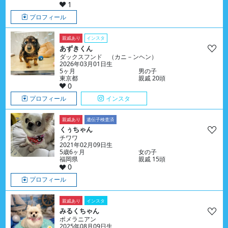
1
プロフィール
親戚あり
インスタ
あずきくん
ダックスフンド （カニ－ンヘン）
2026年03月01日生
5ヶ月
男の子
東京都
親戚 20頭
0
プロフィール
インスタ
親戚あり
遺伝子検査済
くぅちゃん
チワワ
2021年02月09日生
5歳6ヶ月
女の子
福岡県
親戚 15頭
0
プロフィール
親戚あり
インスタ
みるくちゃん
ポメラニアン
2025年08月09日生