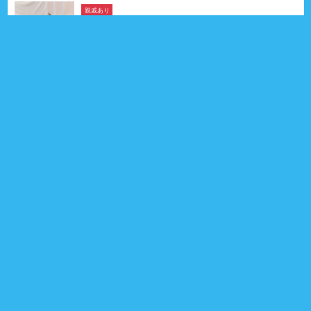
親戚あり
チーズくん
ミニチュア・シュナウザー
2026年03月05日生
5ヶ月
男の子
福岡県
親戚 4頭
0
プロフィール
親戚あり
インスタ
のんくん
キャバリア・キング・チャールズ・スパニエル
2025年05月28日生
1歳3ヶ月
男の子
北海道
親戚 26頭
1
プロフィール
インスタ
親戚あり
エドワードくん
プ－ドル （トイ）
2025年04月21日生
1歳4ヶ月
男の子
東京都
親戚 15頭
0