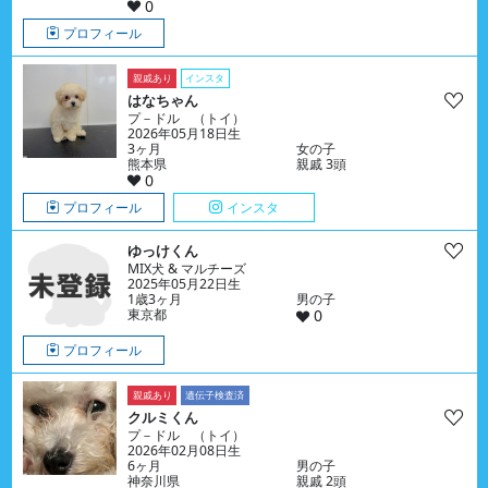
0
プロフィール
親戚あり
インスタ
はなちゃん
プ－ドル （トイ）
2026年05月18日生
3ヶ月
女の子
熊本県
親戚 3頭
0
プロフィール
インスタ
ゆっけくん
MIX犬 & マルチーズ
2025年05月22日生
1歳3ヶ月
男の子
東京都
0
プロフィール
親戚あり
遺伝子検査済
クルミくん
プ－ドル （トイ）
2026年02月08日生
6ヶ月
男の子
神奈川県
親戚 2頭