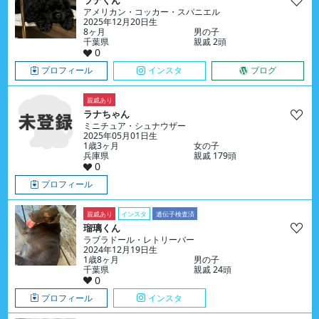
ラテくん
アメリカン・コッカー・スパニエル
2025年12月20日生
8ヶ月
男の子
千葉県
親戚 2頭
0
プロフィール
インスタ
ブログ
親戚あり
ラナちゃん
ミニチュア・シュナウザー
2025年05月01日生
1歳3ヶ月
女の子
兵庫県
親戚 179頭
0
プロフィール
親戚あり
インスタ
遺伝子検査済
瑠璃くん
ラブラドール・レトリーバー
2024年12月19日生
1歳8ヶ月
男の子
千葉県
親戚 24頭
0
プロフィール
インスタ