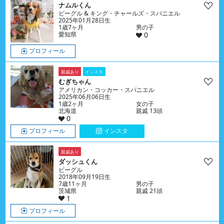
ナムルくん
ビーグル & キング・チャールズ・スパニエル
2025年01月28日生
1歳7ヶ月
男の子
愛知県
0
プロフィール
親戚あり
インスタ
むぎちゃん
アメリカン・コッカー・スパニエル
2025年06月06日生
1歳2ヶ月
女の子
北海道
親戚 13頭
0
プロフィール
インスタ
親戚あり
ダッシュくん
ビーグル
2018年09月19日生
7歳11ヶ月
男の子
茨城県
親戚 21頭
1
プロフィール