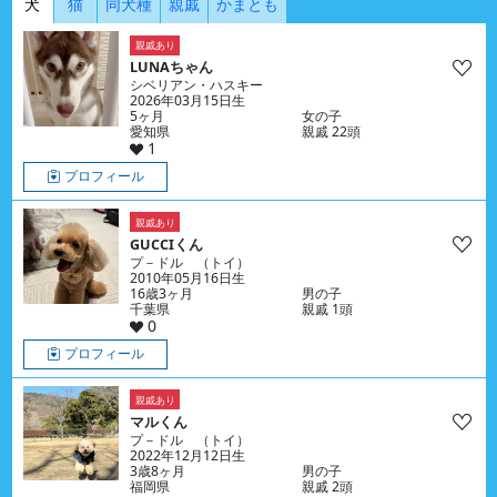
犬
猫
同犬種
親戚
かまとも
親戚あり
LUNAちゃん
シベリアン・ハスキー
2026年03月15日生
5ヶ月
女の子
愛知県
親戚 22頭
1
プロフィール
親戚あり
GUCCIくん
プ－ドル （トイ）
2010年05月16日生
16歳3ヶ月
男の子
千葉県
親戚 1頭
0
プロフィール
親戚あり
マルくん
プ－ドル （トイ）
2022年12月12日生
3歳8ヶ月
男の子
福岡県
親戚 2頭