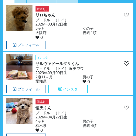
親戚あり
リロちゃん
プ－ドル （トイ）
2026年03月12日生
5ヶ月
女の子
大阪府
親戚 1頭
0
プロフィール
インスタ
サルヴァドールダリくん
プ－ドル （トイ） & チワワ
2023年09月09日生
2歳11ヶ月
男の子
愛知県
0
プロフィール
インスタ
親戚あり
悟天くん
プ－ドル （トイ）
2026年04月22日生
4ヶ月
男の子
栃木県
親戚 4頭
0