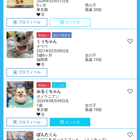
2026年03月01日生
5ヶ月
男の子
東京都
親戚 20頭
0
プロフィール
インスタ
親戚あり
遺伝子検査済
くぅちゃん
チワワ
2021年02月09日生
5歳6ヶ月
女の子
福岡県
親戚 15頭
0
プロフィール
親戚あり
インスタ
みるくちゃん
ポメラニアン
2025年08月09日生
1歳
女の子
東京都
親戚 10頭
0
プロフィール
インスタ
ぽんたくん
チワワ & ダックスフンド （ミニチュア）