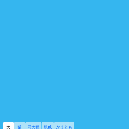
犬
猫
同犬種
親戚
かまとも