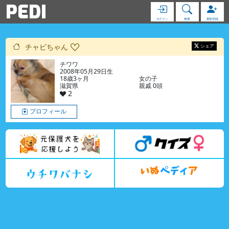
PEDI
ログイン
検索
新規登録
チャビちゃん
シェア
チワワ
2008年05月29日生
18歳3ヶ月
女の子
滋賀県
親戚 0頭
2
プロフィール