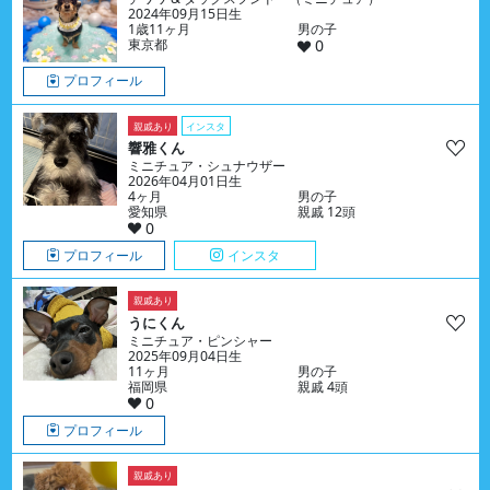
2024年09月15日生
1歳11ヶ月
男の子
東京都
0
プロフィール
親戚あり
インスタ
響雅くん
ミニチュア・シュナウザー
2026年04月01日生
4ヶ月
男の子
愛知県
親戚 12頭
0
プロフィール
インスタ
親戚あり
うにくん
ミニチュア・ピンシャー
2025年09月04日生
11ヶ月
男の子
福岡県
親戚 4頭
0
プロフィール
親戚あり