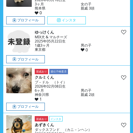
3ヶ月
女の子
熊本県
親戚 3頭
0
プロフィール
インスタ
ゆっけくん
MIX犬 & マルチーズ
2025年05月22日生
1歳3ヶ月
男の子
東京都
0
プロフィール
親戚あり
遺伝子検査済
クルミくん
プ－ドル （トイ）
2026年02月08日生
6ヶ月
男の子
神奈川県
親戚 2頭
1
プロフィール
親戚あり
インスタ
あずきくん
ダックスフンド （カニ－ンヘン）