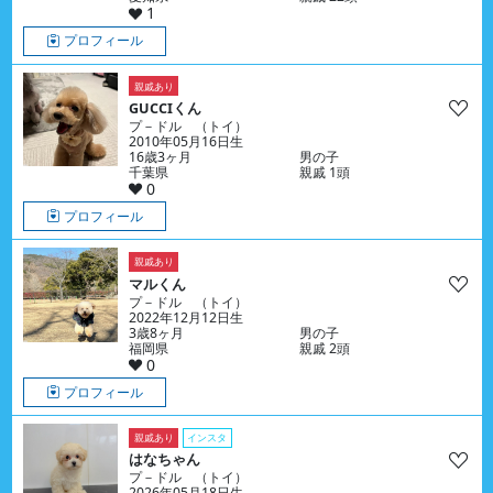
1
プロフィール
親戚あり
GUCCIくん
プ－ドル （トイ）
2010年05月16日生
16歳3ヶ月
男の子
千葉県
親戚 1頭
0
プロフィール
親戚あり
マルくん
プ－ドル （トイ）
2022年12月12日生
3歳8ヶ月
男の子
福岡県
親戚 2頭
0
プロフィール
親戚あり
インスタ
はなちゃん
プ－ドル （トイ）
2026年05月18日生