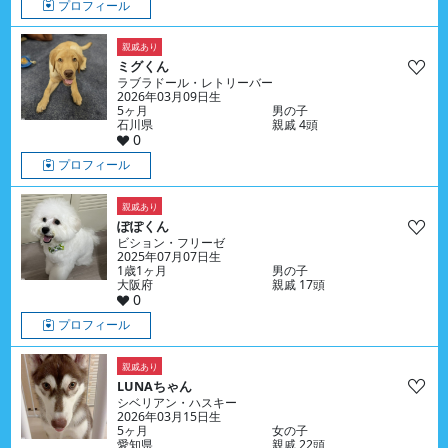
プロフィール
親戚あり
ミグくん
ラブラドール・レトリーバー
2026年03月09日生
5ヶ月
男の子
石川県
親戚 4頭
0
プロフィール
親戚あり
ぽぽくん
ビション・フリーゼ
2025年07月07日生
1歳1ヶ月
男の子
大阪府
親戚 17頭
0
プロフィール
親戚あり
LUNAちゃん
シベリアン・ハスキー
2026年03月15日生
5ヶ月
女の子
愛知県
親戚 22頭