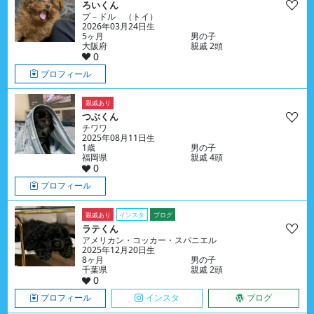
ろいくん
プ－ドル （トイ）
2026年03月24日生
5ヶ月
男の子
大阪府
親戚 2頭
0
プロフィール
親戚あり
つぶくん
チワワ
2025年08月11日生
1歳
男の子
福岡県
親戚 4頭
0
プロフィール
親戚あり
インスタ
ブログ
ラテくん
アメリカン・コッカー・スパニエル
2025年12月20日生
8ヶ月
男の子
千葉県
親戚 2頭
0
プロフィール
インスタ
ブログ