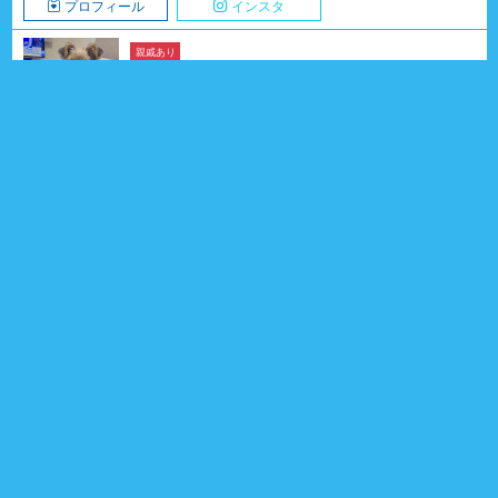
プロフィール
インスタ
親戚あり
むったくん
ヨークシャー・テリア
2026年01月18日生
7ヶ月
男の子
埼玉県
親戚 3頭
1
プロフィール
同誕生日あり
すずちゃん
シバ
2016年04月16日生
10歳4ヶ月
女の子
熊本県
1
プロフィール
親戚あり
インスタ
シャロンちゃん
ヨークシャー・テリア
2018年01月25日生
8歳7ヶ月
女の子
愛知県
親戚 9頭
1