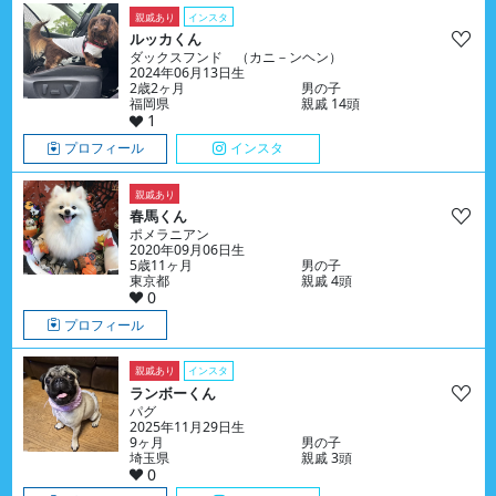
親戚あり
インスタ
ルッカくん
ダックスフンド （カニ－ンヘン）
2024年06月13日生
2歳2ヶ月
男の子
福岡県
親戚 14頭
1
プロフィール
インスタ
親戚あり
春馬くん
ポメラニアン
2020年09月06日生
5歳11ヶ月
男の子
東京都
親戚 4頭
0
プロフィール
親戚あり
インスタ
ランボーくん
パグ
2025年11月29日生
9ヶ月
男の子
埼玉県
親戚 3頭
0