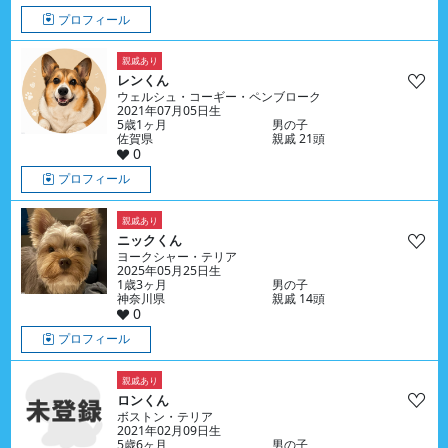
プロフィール
親戚あり
レンくん
ウェルシュ・コーギー・ペンブローク
2021年07月05日生
5歳1ヶ月
男の子
佐賀県
親戚 21頭
0
プロフィール
親戚あり
ニックくん
ヨークシャー・テリア
2025年05月25日生
1歳3ヶ月
男の子
神奈川県
親戚 14頭
0
プロフィール
親戚あり
ロンくん
ボストン・テリア
2021年02月09日生
5歳6ヶ月
男の子