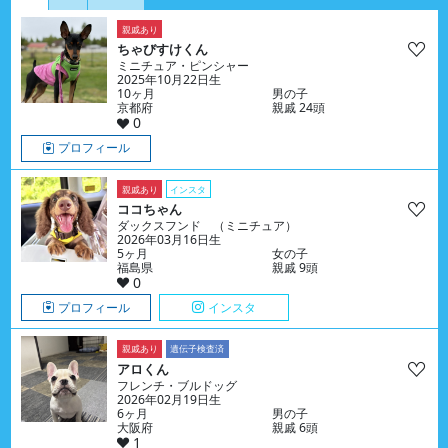
親戚あり
ちゃびすけくん
ミニチュア・ピンシャー
2025年10月22日生
10ヶ月
男の子
京都府
親戚 24頭
0
プロフィール
親戚あり
インスタ
ココちゃん
ダックスフンド （ミニチュア）
2026年03月16日生
5ヶ月
女の子
福島県
親戚 9頭
0
プロフィール
インスタ
親戚あり
遺伝子検査済
アロくん
フレンチ・ブルドッグ
2026年02月19日生
6ヶ月
男の子
大阪府
親戚 6頭
1