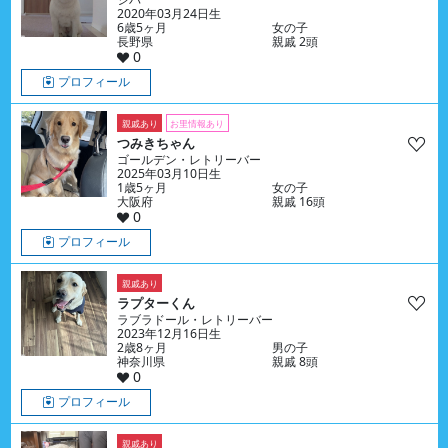
2020年03月24日生
6歳5ヶ月
女の子
長野県
親戚 2頭
0
プロフィール
親戚あり
お里情報あり
つみきちゃん
ゴールデン・レトリーバー
2025年03月10日生
1歳5ヶ月
女の子
大阪府
親戚 16頭
0
プロフィール
親戚あり
ラプターくん
ラブラドール・レトリーバー
2023年12月16日生
2歳8ヶ月
男の子
神奈川県
親戚 8頭
0
プロフィール
親戚あり