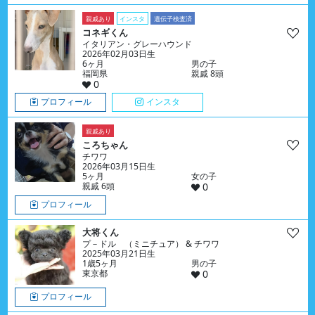
親戚あり
インスタ
遺伝子検査済
コネギくん
イタリアン・グレーハウンド
2026年02月03日生
6ヶ月
男の子
福岡県
親戚 8頭
0
プロフィール
インスタ
親戚あり
ころちゃん
チワワ
2026年03月15日生
5ヶ月
女の子
親戚 6頭
0
プロフィール
大将くん
プ－ドル （ミニチュア） & チワワ
2025年03月21日生
1歳5ヶ月
男の子
東京都
0
プロフィール