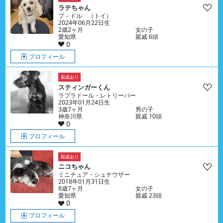
ラテちゃん
プ－ドル （トイ）
2024年06月22日生
2歳2ヶ月
女の子
愛知県
親戚 6頭
0
プロフィール
親戚あり
スティンガーくん
ラブラドール・レトリーバー
2023年01月24日生
3歳7ヶ月
男の子
神奈川県
親戚 10頭
0
プロフィール
親戚あり
ニコちゃん
ミニチュア・シュナウザー
2018年01月31日生
8歳7ヶ月
女の子
愛知県
親戚 23頭
0
プロフィール