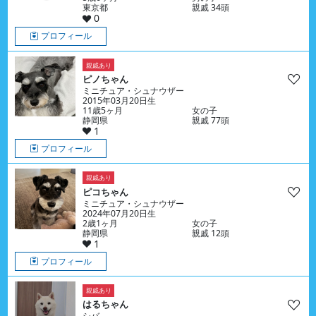
東京都
親戚 34頭
0
プロフィール
親戚あり
ピノちゃん
ミニチュア・シュナウザー
2015年03月20日生
11歳5ヶ月
女の子
静岡県
親戚 77頭
1
プロフィール
親戚あり
ピコちゃん
ミニチュア・シュナウザー
2024年07月20日生
2歳1ヶ月
女の子
静岡県
親戚 12頭
1
プロフィール
親戚あり
はるちゃん
シバ