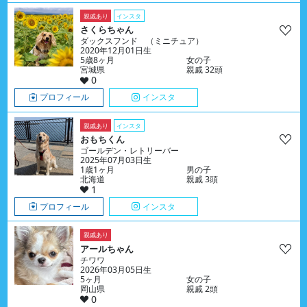
親戚あり
インスタ
さくらちゃん
ダックスフンド （ミニチュア）
2020年12月01日生
5歳8ヶ月
女の子
宮城県
親戚 32頭
0
プロフィール
インスタ
親戚あり
インスタ
おもちくん
ゴールデン・レトリーバー
2025年07月03日生
1歳1ヶ月
男の子
北海道
親戚 3頭
1
プロフィール
インスタ
親戚あり
アールちゃん
チワワ
2026年03月05日生
5ヶ月
女の子
岡山県
親戚 2頭
0