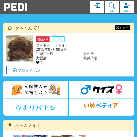
PEDI
ログイン
検索
新規登録
クゥくん
シェア
親戚あり
インスタ
プ－ドル （トイ）
2015年07月09日生
11歳1ヶ月
男の子
大阪府
親戚 5頭
1
プロフィール
ルームメイト