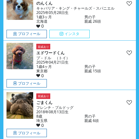
のんくん
キャバリア・キング・チャールズ・スパニエル
2025年05月28日生
1歳3ヶ月
男の子
北海道
親戚 26頭
0
プロフィール
インスタ
親戚あり
エドワードくん
プ－ドル （トイ）
2025年04月21日生
1歳4ヶ月
男の子
東京都
親戚 15頭
0
プロフィール
親戚あり
ごまくん
フレンチ・ブルドッグ
2018年08月13日生
8歳
男の子
埼玉県
親戚 6頭
0
プロフィール