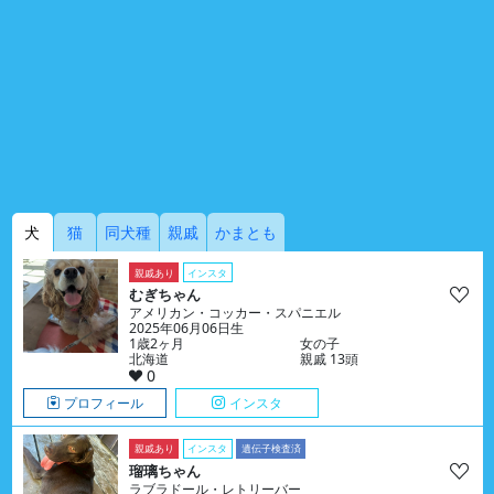
犬
猫
同犬種
親戚
かまとも
親戚あり
インスタ
むぎちゃん
アメリカン・コッカー・スパニエル
2025年06月06日生
1歳2ヶ月
女の子
北海道
親戚 13頭
0
プロフィール
インスタ
親戚あり
インスタ
遺伝子検査済
瑠璃ちゃん
ラブラドール・レトリーバー