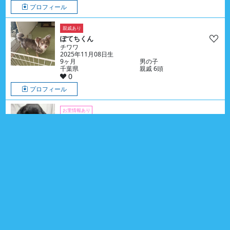
プロフィール
親戚あり
ぽてちくん
チワワ
2025年11月08日生
9ヶ月
男の子
千葉県
親戚 6頭
0
プロフィール
お里情報あり
キッカちゃん
ラブラドール・レトリーバー
2026年06月02日生
2ヶ月
女の子
神奈川県
0
プロフィール
親戚あり
みるちゃん
チワワ
2026年02月14日生
6ヶ月
女の子
東京都
親戚 2頭