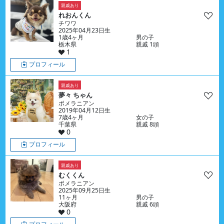
親戚あり
れおんくん
チワワ
2025年04月23日生
1歳4ヶ月
男の子
栃木県
親戚 1頭
1
プロフィール
親戚あり
夢々 ちゃん
ポメラニアン
2019年04月12日生
7歳4ヶ月
女の子
千葉県
親戚 8頭
0
プロフィール
親戚あり
むくくん
ポメラニアン
2025年09月25日生
11ヶ月
男の子
大阪府
親戚 6頭
0