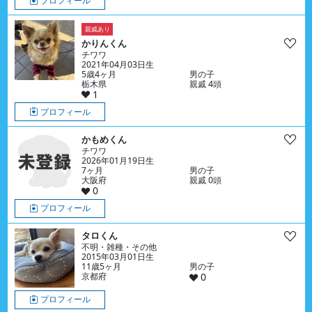
プロフィール
親戚あり
かりんくん
チワワ
2021年04月03日生
5歳4ヶ月
男の子
栃木県
親戚 4頭
1
プロフィール
かもめくん
チワワ
2026年01月19日生
7ヶ月
男の子
大阪府
親戚 0頭
0
プロフィール
タロくん
不明・雑種・その他
2015年03月01日生
11歳5ヶ月
男の子
京都府
0
プロフィール