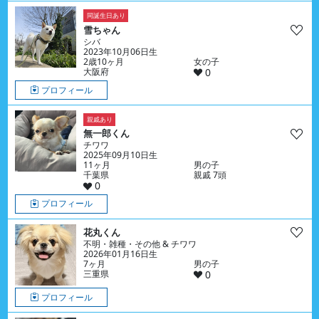
同誕生日あり
雪ちゃん
シバ
2023年10月06日生
2歳10ヶ月
女の子
大阪府
0
プロフィール
親戚あり
無一郎くん
チワワ
2025年09月10日生
11ヶ月
男の子
千葉県
親戚 7頭
0
プロフィール
花丸くん
不明・雑種・その他 & チワワ
2026年01月16日生
7ヶ月
男の子
三重県
0
プロフィール