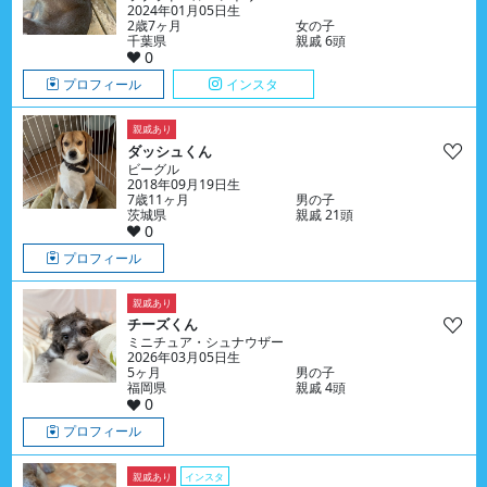
2024年01月05日生
2歳7ヶ月
女の子
千葉県
親戚 6頭
0
プロフィール
インスタ
親戚あり
ダッシュくん
ビーグル
2018年09月19日生
7歳11ヶ月
男の子
茨城県
親戚 21頭
0
プロフィール
親戚あり
チーズくん
ミニチュア・シュナウザー
2026年03月05日生
5ヶ月
男の子
福岡県
親戚 4頭
0
プロフィール
親戚あり
インスタ