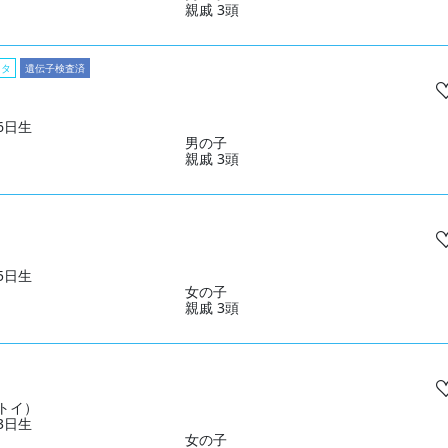
親戚 3頭
スタ
遺伝子検査済
26日生
男の子
親戚 3頭
15日生
女の子
親戚 3頭
トイ）
23日生
女の子