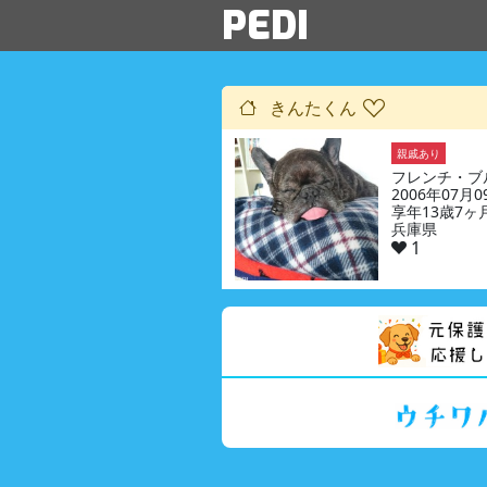
PEDI
きんたくん
親戚あり
フレンチ・ブ
2006年07月
享年13歳7ヶ
兵庫県
1