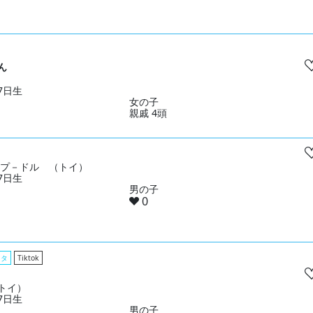
ん
27日生
女の子
親戚 4頭
& プ－ドル （トイ）
27日生
男の子
0
スタ
Tiktok
トイ）
17日生
男の子