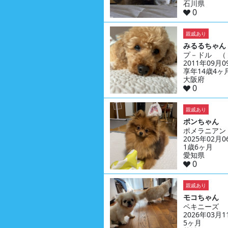
石川県
0
親戚あり
みるるちゃん
プ－ドル （
2011年09月
享年14歳4ヶ
大阪府
0
親戚あり
ポンちゃん
ポメラニアン
2025年02月
1歳6ヶ月
愛知県
0
親戚あり
モコちゃん
ペキニーズ
2026年03月
5ヶ月