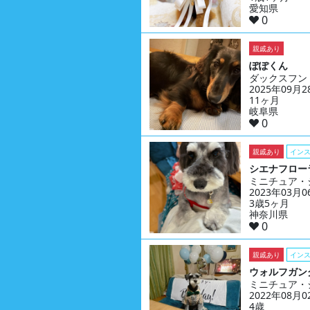
愛知県
0
親戚あり
ぽぽくん
ダックスフン
2025年09月
11ヶ月
岐阜県
0
親戚あり
イン
シエナフロー
ミニチュア・
2023年03月
3歳5ヶ月
神奈川県
0
親戚あり
イン
ウォルフガン
ミニチュア・
2022年08月
4歳