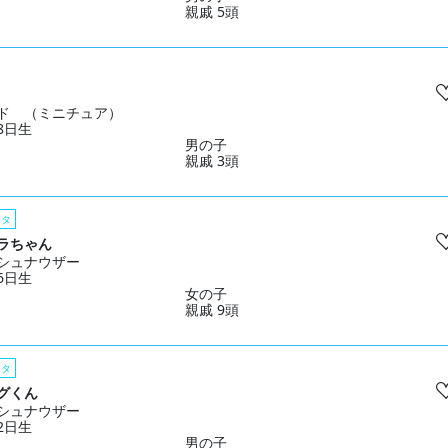
親戚 5頭
ド （ミニチュア）
28日生
男の子
親戚 3頭
スタ
ラちゃん
シュナウザー
06日生
女の子
親戚 9頭
スタ
グくん
シュナウザー
02日生
男の子