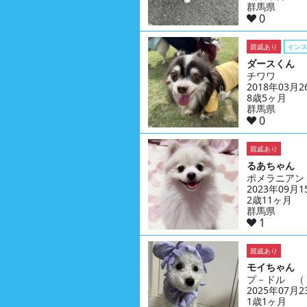
群馬県
0
親戚あり
イン
ダースくん
チワワ
2018年03月
8歳5ヶ月
群馬県
0
親戚あり
るあちゃん
ポメラニアン
2023年09月
2歳11ヶ月
群馬県
1
親戚あり
モイちゃん
プ－ドル （
2025年07月
1歳1ヶ月