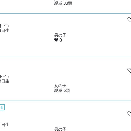
親戚 33頭
トイ）
03日生
男の子
0
トイ）
28日生
女の子
親戚 6頭
スタ
01日生
男の子