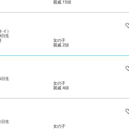
親戚 15頭
トイ）
09日生
月
女の子
親戚 2頭
06日生
女の子
親戚 4頭
11日生
女の子