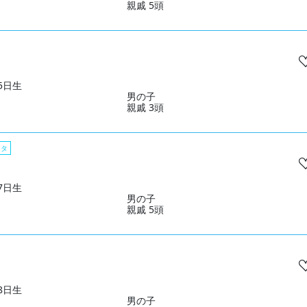
親戚 5頭
05日生
男の子
親戚 3頭
スタ
07日生
男の子
親戚 5頭
28日生
男の子