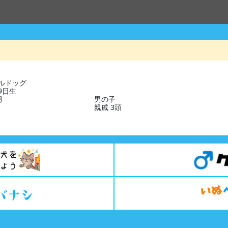
ルドッグ
09日生
月
男の子
親戚 3頭