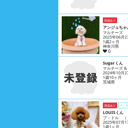
親戚あり
アンジュちゃ
マルチーズ
2025年06月
1歳2ヶ月
神奈川県
0
Sugarくん
マルチーズ 
2024年10月
1歳10ヶ月
茨城県
親戚あり
イン
LOUISくん
プ－ドル （
2025年07月
1歳1ヶ月