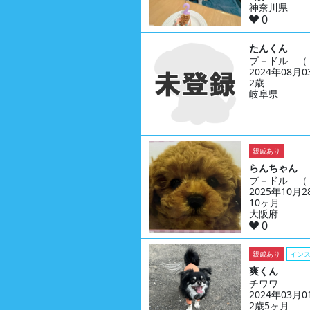
神奈川県
0
たんくん
プ－ドル （
2024年08月
2歳
岐阜県
親戚あり
らんちゃん
プ－ドル （
2025年10月
10ヶ月
大阪府
0
親戚あり
イン
爽くん
チワワ
2024年03月
2歳5ヶ月