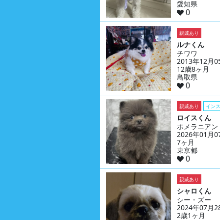
愛知県
0
親戚あり
ルナくん
チワワ
2013年12月
12歳8ヶ月
鳥取県
0
親戚あり
イン
ロイスくん
ポメラニアン
2026年01月
7ヶ月
東京都
0
親戚あり
シャロくん
シー・ズー
2024年07月
2歳1ヶ月