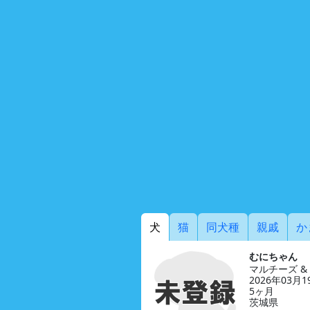
犬
猫
同犬種
親戚
か
むにちゃん
マルチーズ 
2026年03月
5ヶ月
茨城県