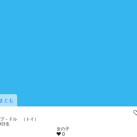
まとも
& プ－ドル （トイ）
19日生
女の子
0