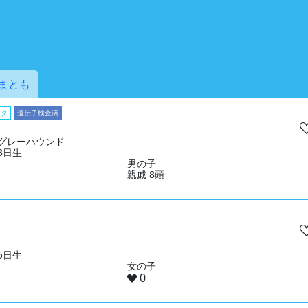
まとも
スタ
遺伝子検査済
グレーハウンド
03日生
男の子
親戚 8頭
15日生
女の子
0