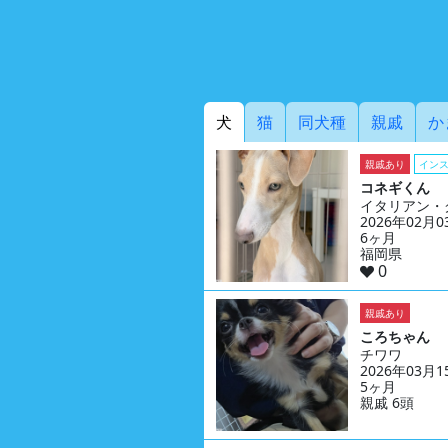
犬
猫
同犬種
親戚
か
親戚あり
イン
コネギくん
イタリアン・
2026年02月
6ヶ月
福岡県
0
親戚あり
ころちゃん
チワワ
2026年03月
5ヶ月
親戚 6頭