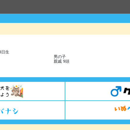
13日生
男の子
親戚 9頭