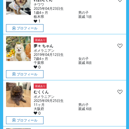
チワワ
2025年04月23日生
1歳4ヶ月
男の子
栃木県
親戚 1頭
1
プロフィール
親戚あり
夢々 ちゃん
ポメラニアン
2019年04月12日生
7歳4ヶ月
女の子
千葉県
親戚 8頭
0
プロフィール
親戚あり
むくくん
ポメラニアン
2025年09月25日生
11ヶ月
男の子
大阪府
親戚 6頭
0
プロフィール