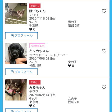
親戚あり
ぽてちくん
チワワ
2025年11月08日生
9ヶ月
男の子
千葉県
親戚 6頭
0
プロフィール
お里情報あり
キッカちゃん
ラブラドール・レトリーバー
2026年06月02日生
2ヶ月
女の子
神奈川県
0
プロフィール
親戚あり
みるちゃん
チワワ
2026年02月14日生
6ヶ月
女の子
東京都
親戚 2頭
0
プロフィール