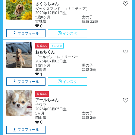
さくらちゃん
ダックスフンド （ミニチュア）
2020年12月01日生
5歳8ヶ月
女の子
宮城県
親戚 32頭
0
プロフィール
インスタ
親戚あり
インスタ
おもちくん
ゴールデン・レトリーバー
2025年07月03日生
1歳1ヶ月
男の子
北海道
親戚 3頭
1
プロフィール
インスタ
親戚あり
アールちゃん
チワワ
2026年03月05日生
5ヶ月
女の子
岡山県
親戚 2頭
0
プロフィール