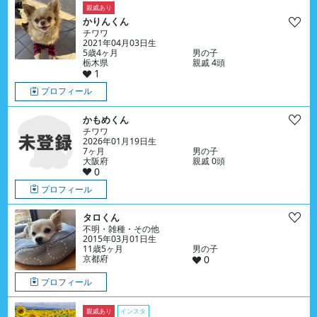
親戚あり
かりんくん
チワワ
2021年04月03日生
5歳4ヶ月
男の子
栃木県
親戚 4頭
1
プロフィール
かもめくん
チワワ
2026年01月19日生
7ヶ月
男の子
大阪府
親戚 0頭
0
プロフィール
タロくん
不明・雑種・その他
2015年03月01日生
11歳5ヶ月
男の子
京都府
0
プロフィール
親戚あり
インスタ