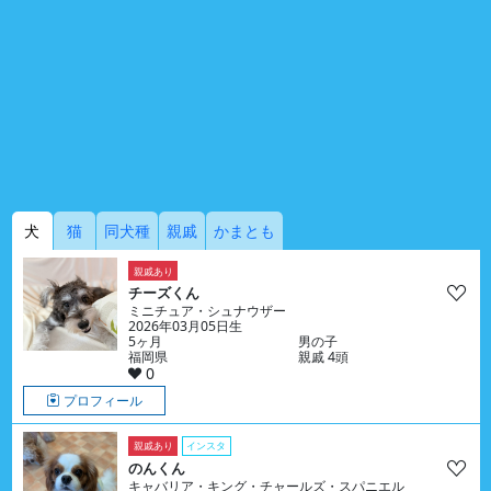
犬
猫
同犬種
親戚
かまとも
親戚あり
チーズくん
ミニチュア・シュナウザー
2026年03月05日生
5ヶ月
男の子
福岡県
親戚 4頭
0
プロフィール
親戚あり
インスタ
のんくん
キャバリア・キング・チャールズ・スパニエル