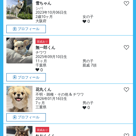
雪ちゃん
シバ
2023年10月06日生
2歳10ヶ月
女の子
大阪府
0
プロフィール
親戚あり
無一郎くん
チワワ
2025年09月10日生
11ヶ月
男の子
千葉県
親戚 7頭
0
プロフィール
花丸くん
不明・雑種・その他 & チワワ
2026年01月16日生
7ヶ月
男の子
三重県
0
プロフィール
親戚あり
れおんくん