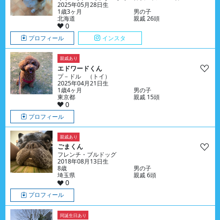
2025年05月28日生
1歳3ヶ月
男の子
北海道
親戚 26頭
0
プロフィール
インスタ
親戚あり
エドワードくん
プ－ドル （トイ）
2025年04月21日生
1歳4ヶ月
男の子
東京都
親戚 15頭
0
プロフィール
親戚あり
ごまくん
フレンチ・ブルドッグ
2018年08月13日生
8歳
男の子
埼玉県
親戚 6頭
0
プロフィール
同誕生日あり