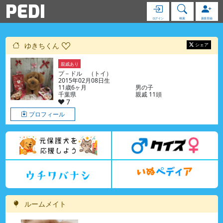
PEDI
ログイン
検索
新規登録
ゆきちくん
シェア
親戚あり
プ－ドル （トイ）
2015年02月08日生
11歳6ヶ月
男の子
千葉県
親戚 11頭
7
プロフィール
ルームメイト