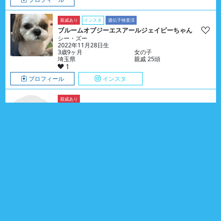
親戚あり
インスタ
遺伝子検査済
ブルームオブジーエスアールジェイピーちゃん
シー・ズー
2022年11月28日生
3歳9ヶ月
女の子
埼玉県
親戚 25頭
1
プロフィール
インスタ
親戚あり
けいくん
シバ
2014年07月18日生
12歳1ヶ月
男の子
静岡県
親戚 1頭
0
プロフィール
親戚あり
BLUEMOON JP FATALくん
ポメラニアン
2014年07月29日生
12歳1ヶ月
男の子
大阪府
親戚 6頭