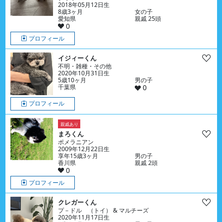
2018年05月12日生
8歳3ヶ月
女の子
愛知県
親戚 25頭
0
プロフィール
イジィーくん
不明・雑種・その他
2020年10月31日生
5歳10ヶ月
男の子
千葉県
0
プロフィール
親戚あり
まろくん
ポメラニアン
2009年12月22日生
享年15歳3ヶ月
男の子
香川県
親戚 2頭
0
プロフィール
クレガーくん
プ－ドル （トイ） & マルチーズ
2020年11月17日生