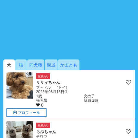
犬
猫
同犬種
親戚
かまとも
親戚あり
リリィちゃん
プ－ドル （トイ）
2025年08月13日生
1歳
女の子
福岡県
親戚 3頭
0
プロフィール
親戚あり
らぶちゃん
チワワ