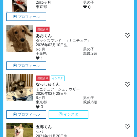
2歳6ヶ月
男の子
東京都
0
プロフィール
親戚あり
あおくん
ダックスフンド （ミニチュア）
2026年02月10日生
6ヶ月
男の子
千葉県
親戚 3頭
1
プロフィール
親戚あり
インスタ
なっしゅくん
ミニチュア・シュナウザー
2026年02月28日生
6ヶ月
男の子
東京都
親戚 6頭
0
プロフィール
インスタ
五郎くん
シバ
2021年11月20日生