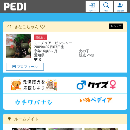
PEDI
ログイン
検索
新規登録
きなこちゃん
シェア
親戚あり
ミニチュア・ピンシャー
2009年02月03日生
享年16歳8ヶ月
女の子
愛知県
親戚 26頭
8
プロフィール
ルームメイト