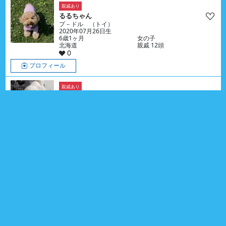
親戚あり
るるちゃん
プ－ドル （トイ）
2020年07月26日生
6歳1ヶ月
女の子
北海道
親戚 12頭
0
プロフィール
親戚あり
ころあくん
マルチーズ
2024年04月22日生
2歳4ヶ月
男の子
東京都
親戚 1頭
0
プロフィール
親戚あり
りあんちゃん
プ－ドル （トイ）
2022年01月23日生
4歳7ヶ月
女の子
東京都
親戚 3頭
0