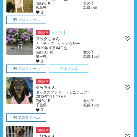
4歳9ヶ月
男の子
広島県
親戚 0頭
0
プロフィール
親戚あり
インスタ
マックちゃん
ミニチュア・シュナウザー
2019年10月04日生
6歳10ヶ月
女の子
埼玉県
親戚 15頭
0
プロフィール
インスタ
親戚あり
そらちゃん
ダックスフンド （ミニチュア）
2018年11月17日生
7歳9ヶ月
女の子
千葉県
親戚 16頭
0
プロフィール
親戚あり
しほちゃん