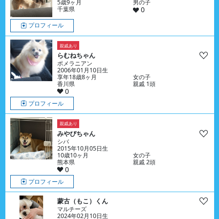
5歳9ヶ月
男の子
千葉県
0
プロフィール
親戚あり
らむねちゃん
ポメラニアン
2006年01月10日生
享年18歳8ヶ月
女の子
香川県
親戚 1頭
0
プロフィール
親戚あり
みやびちゃん
シバ
2015年10月05日生
10歳10ヶ月
女の子
熊本県
親戚 2頭
0
プロフィール
蒙古（もこ）くん
マルチーズ
2024年02月10日生