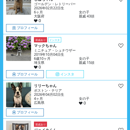
ゴールデン・レトリーバー
2026年02月22日生
6ヶ月
女の子
大阪府
親戚 43頭
0
プロフィール
親戚あり
インスタ
マックちゃん
ミニチュア・シュナウザー
2019年10月04日生
6歳10ヶ月
女の子
埼玉県
親戚 15頭
0
プロフィール
インスタ
リリーちゃん
ボストン・テリア
2026年04月02日生
4ヶ月
女の子
広島県
0
プロフィール
親戚あり