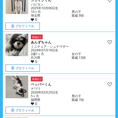
ジェイクくん
パピヨン
2025年10月06日生
10ヶ月
男の子
埼玉県
親戚 9頭
0
プロフィール
親戚あり
あんずちゃん
ミニチュア・シュナウザー
2024年07月19日生
2歳1ヶ月
女の子
石川県
親戚 13頭
0
プロフィール
親戚あり
ペッパーくん
チワワ
2026年03月25日生
5ヶ月
男の子
福岡県
親戚 7頭
0
プロフィール