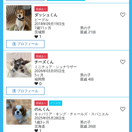
親戚あり
ダッシュくん
ビーグル
2018年09月19日生
7歳11ヶ月
男の子
茨城県
親戚 21頭
1
プロフィール
親戚あり
チーズくん
ミニチュア・シュナウザー
2026年03月05日生
5ヶ月
男の子
福岡県
親戚 4頭
0
プロフィール
親戚あり
インスタ
のんくん
キャバリア・キング・チャールズ・スパニエル
2025年05月28日生
1歳3ヶ月
男の子
北海道
親戚 26頭
1