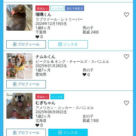
親戚あり
インスタ
遺伝子検査済
瑠璃くん
ラブラドール・レトリーバー
2024年12月19日生
1歳8ヶ月
男の子
千葉県
親戚 24頭
0
プロフィール
インスタ
ナムルくん
ビーグル & キング・チャールズ・スパニエル
2025年01月28日生
1歳7ヶ月
男の子
愛知県
0
プロフィール
親戚あり
インスタ
むぎちゃん
アメリカン・コッカー・スパニエル
2025年06月06日生
1歳2ヶ月
女の子
北海道
親戚 13頭
0
プロフィール
インスタ