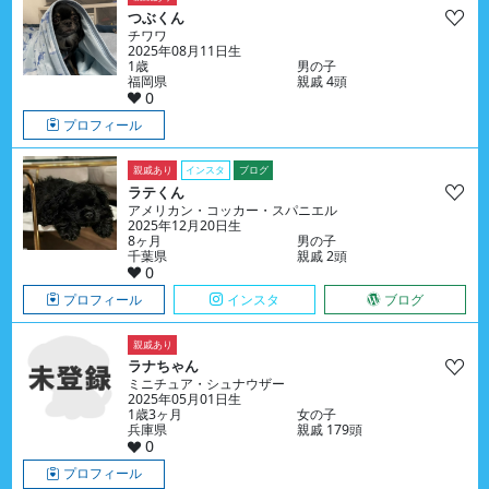
つぶくん
チワワ
2025年08月11日生
1歳
男の子
福岡県
親戚 4頭
0
プロフィール
親戚あり
インスタ
ブログ
ラテくん
アメリカン・コッカー・スパニエル
2025年12月20日生
8ヶ月
男の子
千葉県
親戚 2頭
0
プロフィール
インスタ
ブログ
親戚あり
ラナちゃん
ミニチュア・シュナウザー
2025年05月01日生
1歳3ヶ月
女の子
兵庫県
親戚 179頭
0
プロフィール