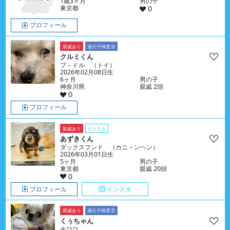
1歳3ヶ月
男の子
東京都
0
プロフィール
親戚あり
遺伝子検査済
クルミくん
プ－ドル （トイ）
2026年02月08日生
6ヶ月
男の子
神奈川県
親戚 2頭
0
プロフィール
親戚あり
インスタ
あずきくん
ダックスフンド （カニ－ンヘン）
2026年03月01日生
5ヶ月
男の子
東京都
親戚 20頭
0
プロフィール
インスタ
親戚あり
遺伝子検査済
くぅちゃん
チワワ