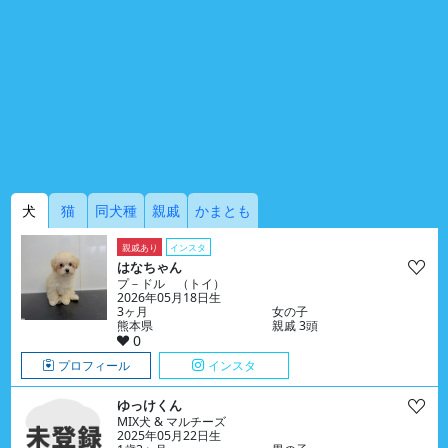
犬
猫
同犬種
親戚
かまとも
親戚あり
インスタ
はなちゃん
プ－ドル （トイ）
2026年05月18日生
3ヶ月
女の子
熊本県
親戚 3頭
0
プロフィール
インスタ
ゆっけくん
MIX犬 & マルチーズ
2025年05月22日生