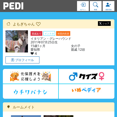
PEDI
ログイン
検索
新規登録
よもぎちゃん
シェア
親戚あり
インスタ
体質的疾患
イタリアン・グレーハウンド
2011年07月25日生
15歳1ヶ月
女の子
愛知県
親戚 12頭
4
プロフィール
ルームメイト