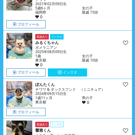
2021年02月09日生
5歳6ヶ月
女の子
福岡県
親戚 15頭
0
プロフィール
親戚あり
インスタ
みるくちゃん
ポメラニアン
2025年08月09日生
1歳
女の子
東京都
親戚 10頭
0
プロフィール
インスタ
ぽんたくん
チワワ & ダックスフンド （ミニチュア）
2024年09月15日生
1歳11ヶ月
男の子
東京都
0
プロフィール
親戚あり
インスタ
響雅くん