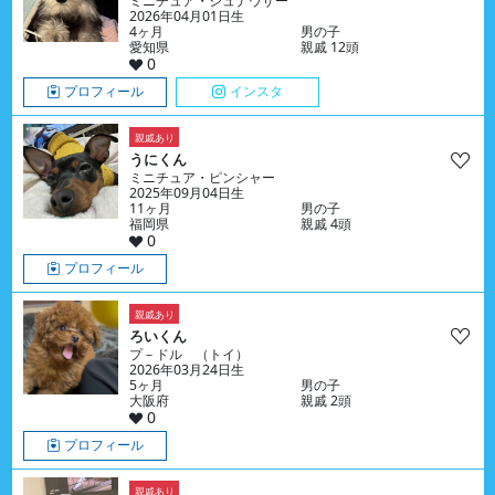
ミニチュア・シュナウザー
2026年04月01日生
4ヶ月
男の子
愛知県
親戚 12頭
0
プロフィール
インスタ
親戚あり
うにくん
ミニチュア・ピンシャー
2025年09月04日生
11ヶ月
男の子
福岡県
親戚 4頭
0
プロフィール
親戚あり
ろいくん
プ－ドル （トイ）
2026年03月24日生
5ヶ月
男の子
大阪府
親戚 2頭
0
プロフィール
親戚あり