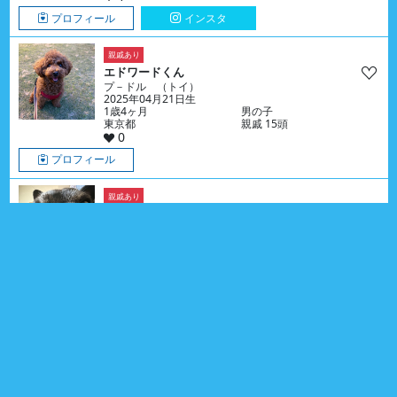
プロフィール
インスタ
親戚あり
エドワードくん
プ－ドル （トイ）
2025年04月21日生
1歳4ヶ月
男の子
東京都
親戚 15頭
0
プロフィール
親戚あり
ごまくん
フレンチ・ブルドッグ
2018年08月13日生
8歳
男の子
埼玉県
親戚 6頭
1
プロフィール
同誕生日あり
雪ちゃん
シバ
2023年10月06日生
2歳10ヶ月
女の子