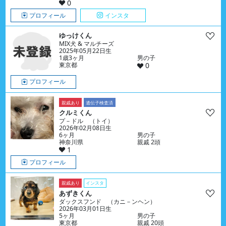
0
プロフィール
インスタ
ゆっけくん
MIX犬 & マルチーズ
2025年05月22日生
1歳3ヶ月
男の子
東京都
0
プロフィール
親戚あり
遺伝子検査済
クルミくん
プ－ドル （トイ）
2026年02月08日生
6ヶ月
男の子
神奈川県
親戚 2頭
1
プロフィール
親戚あり
インスタ
あずきくん
ダックスフンド （カニ－ンヘン）
2026年03月01日生
5ヶ月
男の子
東京都
親戚 20頭