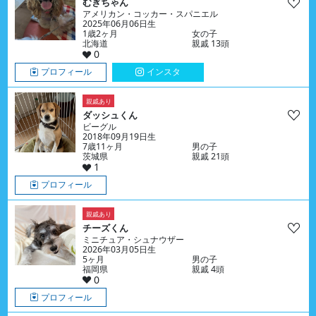
むぎちゃん
アメリカン・コッカー・スパニエル
2025年06月06日生
1歳2ヶ月
女の子
北海道
親戚 13頭
0
プロフィール
インスタ
親戚あり
ダッシュくん
ビーグル
2018年09月19日生
7歳11ヶ月
男の子
茨城県
親戚 21頭
1
プロフィール
親戚あり
チーズくん
ミニチュア・シュナウザー
2026年03月05日生
5ヶ月
男の子
福岡県
親戚 4頭
0
プロフィール