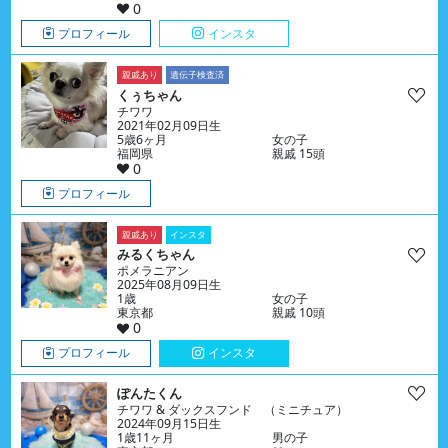
0
プロフィール
インスタ
親戚あり
遺伝子検査済
くぅちゃん
チワワ
2021年02月09日生
5歳6ヶ月
女の子
福岡県
親戚 15頭
0
プロフィール
親戚あり
インスタ
みるくちゃん
ポメラニアン
2025年08月09日生
1歳
女の子
東京都
親戚 10頭
0
プロフィール
インスタ
ぽんたくん
チワワ & ダックスフンド （ミニチュア）
2024年09月15日生
1歳11ヶ月
男の子