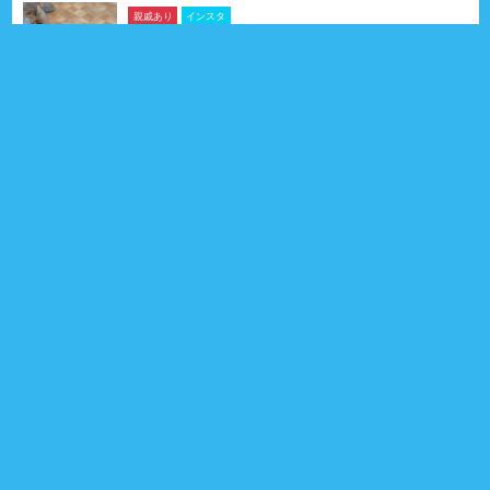
親戚あり
インスタ
のんくん
キャバリア・キング・チャールズ・スパニエル
2025年05月28日生
1歳3ヶ月
男の子
北海道
親戚 26頭
1
プロフィール
インスタ
親戚あり
エドワードくん
プ－ドル （トイ）
2025年04月21日生
1歳4ヶ月
男の子
東京都
親戚 15頭
0
プロフィール
親戚あり
ごまくん
フレンチ・ブルドッグ
2018年08月13日生
8歳
男の子
埼玉県
親戚 6頭
1