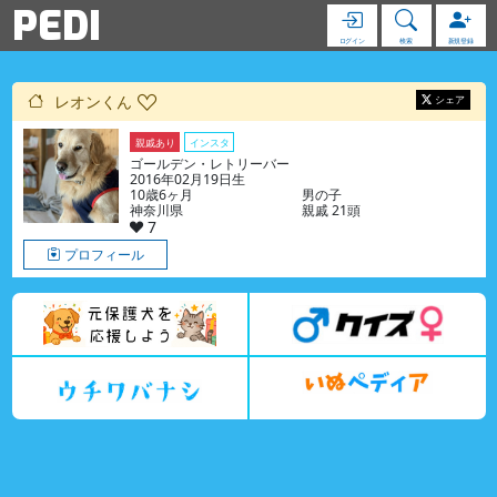
PEDI
ログイン
検索
新規登録
レオンくん
シェア
親戚あり
インスタ
ゴールデン・レトリーバー
2016年02月19日生
10歳6ヶ月
男の子
神奈川県
親戚 21頭
7
プロフィール