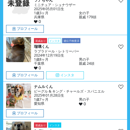
ラナちゃん
ミニチュア・シュナウザー
2025年05月01日生
1歳3ヶ月
女の子
兵庫県
親戚 179頭
0
プロフィール
親戚あり
インスタ
遺伝子検査済
瑠璃くん
ラブラドール・レトリーバー
2024年12月19日生
1歳8ヶ月
男の子
千葉県
親戚 24頭
0
プロフィール
インスタ
ナムルくん
ビーグル & キング・チャールズ・スパニエル
2025年01月28日生
1歳7ヶ月
男の子
愛知県
0
プロフィール
親戚あり
インスタ