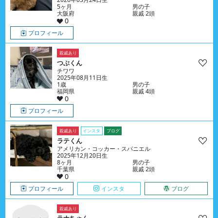
5ヶ月
男の子
大阪府
親戚 2頭
0
プロフィール
親戚あり
つぶくん
チワワ
2025年08月11日生
1歳
男の子
福岡県
親戚 4頭
0
プロフィール
親戚あり
インスタ
ブログ
ラテくん
アメリカン・コッカー・スパニエル
2025年12月20日生
8ヶ月
男の子
千葉県
親戚 2頭
0
プロフィール
インスタ
ブログ
親戚あり