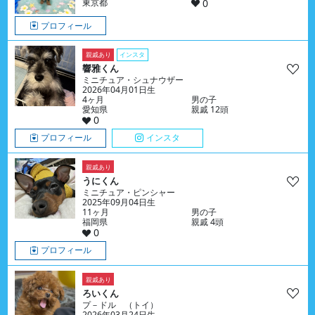
東京都
0
プロフィール
親戚あり
インスタ
響雅くん
ミニチュア・シュナウザー
2026年04月01日生
4ヶ月
男の子
愛知県
親戚 12頭
0
プロフィール
インスタ
親戚あり
うにくん
ミニチュア・ピンシャー
2025年09月04日生
11ヶ月
男の子
福岡県
親戚 4頭
0
プロフィール
親戚あり
ろいくん
プ－ドル （トイ）
2026年03月24日生