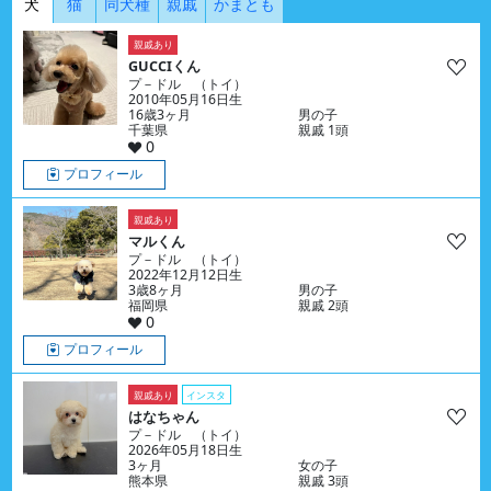
犬
猫
同犬種
親戚
かまとも
親戚あり
GUCCIくん
プ－ドル （トイ）
2010年05月16日生
16歳3ヶ月
男の子
千葉県
親戚 1頭
0
プロフィール
親戚あり
マルくん
プ－ドル （トイ）
2022年12月12日生
3歳8ヶ月
男の子
福岡県
親戚 2頭
0
プロフィール
親戚あり
インスタ
はなちゃん
プ－ドル （トイ）
2026年05月18日生
3ヶ月
女の子
熊本県
親戚 3頭