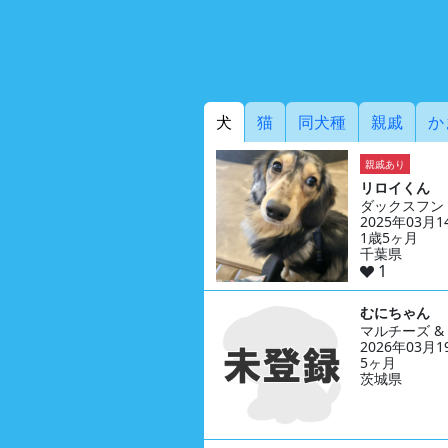
犬
猫
同犬種
親戚
か
親戚あり
リロイくん
ダックスフン
2025年03月
1歳5ヶ月
千葉県
1
むにちゃん
マルチーズ 
2026年03月
5ヶ月
茨城県