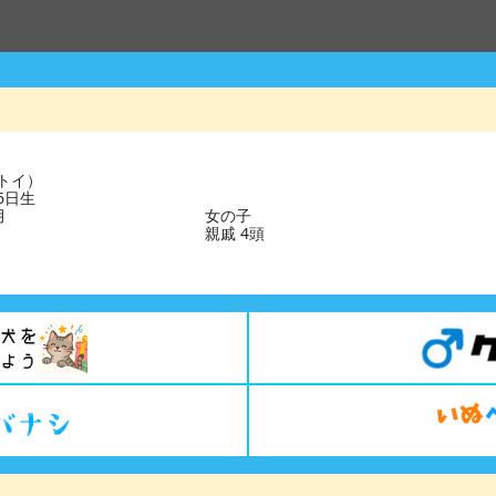
トイ）
06日生
月
女の子
親戚 4頭