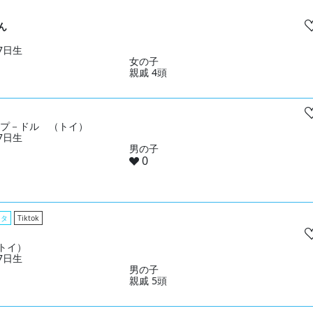
ん
27日生
女の子
親戚 4頭
& プ－ドル （トイ）
27日生
男の子
0
スタ
Tiktok
トイ）
17日生
男の子
親戚 5頭