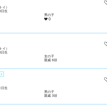
トイ）
03日生
男の子
0
トイ）
28日生
女の子
親戚 6頭
スタ
01日生
男の子
親戚 3頭