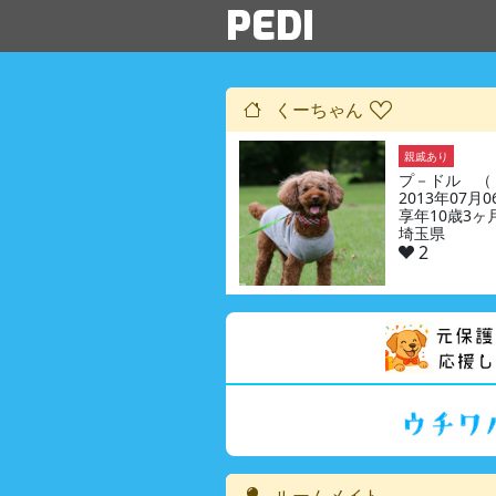
PEDI
くーちゃん
親戚あり
プ－ドル （
2013年07月
享年10歳3ヶ
埼玉県
2