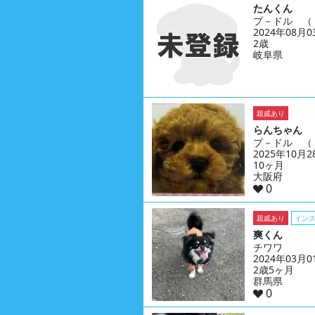
たんくん
プ－ドル （
2024年08月
2歳
岐阜県
親戚あり
らんちゃん
プ－ドル （
2025年10月
10ヶ月
大阪府
0
親戚あり
イン
爽くん
チワワ
2024年03月
2歳5ヶ月
群馬県
0