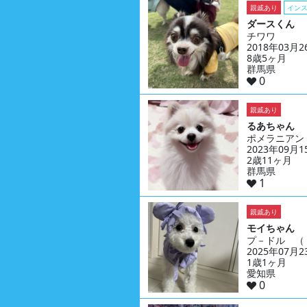
親戚あり
イン
ダースくん
チワワ
2018年03月
8歳5ヶ月
群馬県
0
親戚あり
るあちゃん
ポメラニアン
2023年09月
2歳11ヶ月
群馬県
1
親戚あり
モイちゃん
プ－ドル （
2025年07月
1歳1ヶ月
愛知県
0