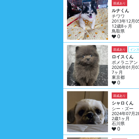
親戚あり
ルナくん
チワワ
2013年12月
12歳8ヶ月
鳥取県
0
親戚あり
イン
ロイスくん
ポメラニアン
2026年01月
7ヶ月
東京都
0
親戚あり
シャロくん
シー・ズー
2024年07月
2歳1ヶ月
石川県
0