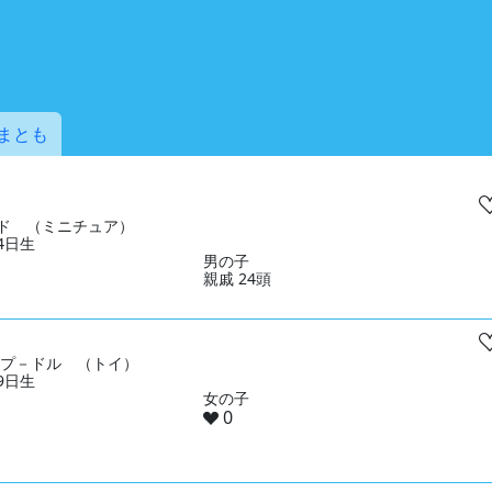
まとも
ド （ミニチュア）
14日生
男の子
親戚 24頭
& プ－ドル （トイ）
19日生
女の子
0