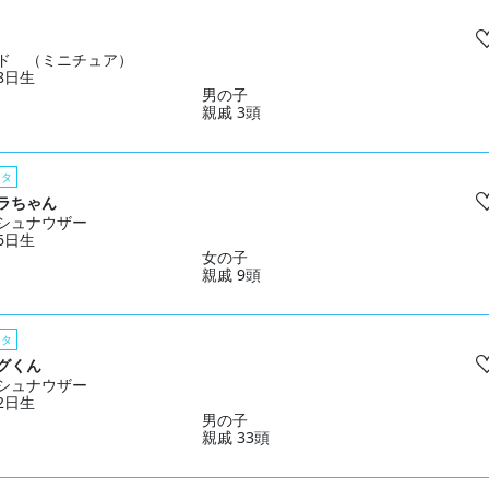
ド （ミニチュア）
28日生
男の子
親戚 3頭
スタ
ラちゃん
シュナウザー
06日生
女の子
親戚 9頭
スタ
グくん
シュナウザー
02日生
男の子
親戚 33頭