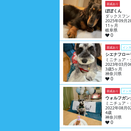
親戚あり
ぽぽくん
ダックスフン
2025年09月
11ヶ月
岐阜県
0
親戚あり
イン
シエナフロー
ミニチュア・
2023年03月
3歳5ヶ月
神奈川県
0
親戚あり
イン
ウォルフガン
ミニチュア・
2022年08月
4歳
神奈川県
0