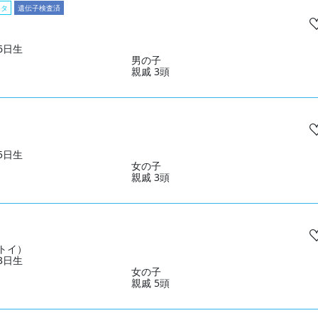
スタ
遺伝子検査済
26日生
男の子
親戚 3頭
15日生
女の子
親戚 3頭
トイ）
23日生
女の子
親戚 5頭