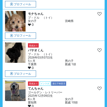
プロフィール
モナちゃん
プ－ドル （トイ）
女の子
宮崎県
0
プロフィール
親戚あり
パヤオくん
プ－ドル （トイ）
2026年03月07日生
5ヶ月
男の子
千葉県
親戚 1頭
0
プロフィール
親戚あり
インスタ
遺伝子検査済
てんちゃん
ゴールデン・レトリーバー
2025年12月09日生
8ヶ月
女の子
愛知県
親戚 10頭
0