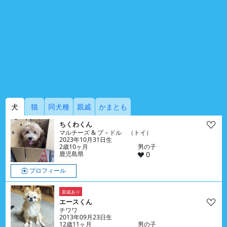
犬
猫
同犬種
親戚
かまとも
ちくわくん
マルチーズ & プ－ドル （トイ）
2023年10月31日生
2歳10ヶ月
男の子
鹿児島県
0
プロフィール
親戚あり
エースくん
チワワ
2013年09月23日生
12歳11ヶ月
男の子