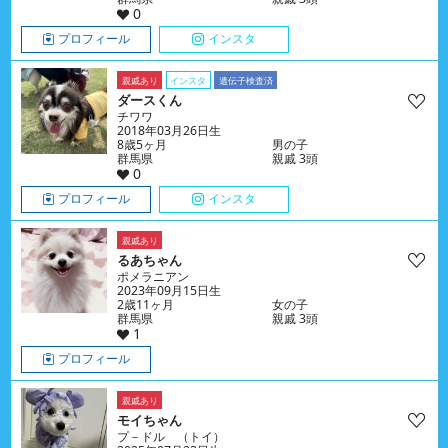
0
プロフィール
インスタ
親戚あり
インスタ
遺伝子検査済
ダースくん
チワワ
2018年03月26日生
8歳5ヶ月
男の子
群馬県
親戚 3頭
0
プロフィール
インスタ
親戚あり
るあちゃん
ポメラニアン
2023年09月15日生
2歳11ヶ月
女の子
群馬県
親戚 3頭
1
プロフィール
親戚あり
モイちゃん
プ－ドル （トイ）