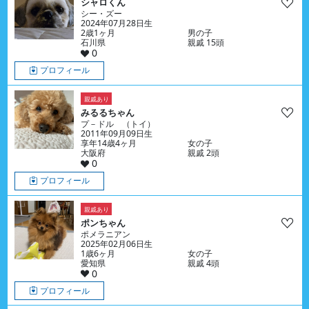
シャロくん
シー・ズー
2024年07月28日生
2歳1ヶ月
男の子
石川県
親戚 15頭
0
プロフィール
親戚あり
みるるちゃん
プ－ドル （トイ）
2011年09月09日生
享年14歳4ヶ月
女の子
大阪府
親戚 2頭
0
プロフィール
親戚あり
ポンちゃん
ポメラニアン
2025年02月06日生
1歳6ヶ月
女の子
愛知県
親戚 4頭
0
プロフィール