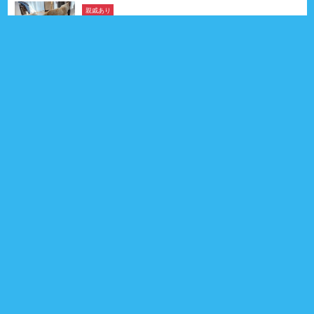
親戚あり
モコちゃん
ペキニーズ
2026年03月11日生
5ヶ月
女の子
茨城県
親戚 4頭
0
プロフィール
りんちゃん
ポメラニアン & チワワ
2026年04月10日生
4ヶ月
女の子
愛知県
0
プロフィール
親戚あり
イズくん
チワワ
2026年01月02日生
7ヶ月
男の子
群馬県
親戚 4頭
0
プロフィール