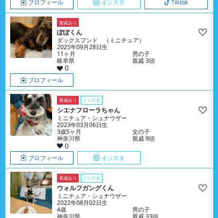
プロフィール
インスタ
Tiktok
親戚あり
ぽぽくん
ダックスフンド （ミニチュア）
2025年09月28日生
11ヶ月
男の子
岐阜県
親戚 3頭
0
プロフィール
親戚あり
インスタ
シエナフローラちゃん
ミニチュア・シュナウザー
2023年03月06日生
3歳5ヶ月
女の子
神奈川県
親戚 9頭
0
プロフィール
インスタ
親戚あり
インスタ
ウォルフガングくん
ミニチュア・シュナウザー
2022年08月02日生
4歳
男の子
神奈川県
親戚 33頭