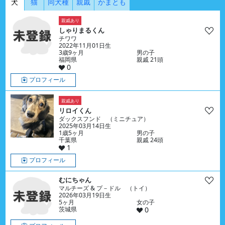
犬
猫
同犬種
親戚
かまとも
親戚あり
しゃりまるくん
チワワ
2022年11月01日生
3歳9ヶ月
男の子
福岡県
親戚 21頭
0
プロフィール
親戚あり
リロイくん
ダックスフンド （ミニチュア）
2025年03月14日生
1歳5ヶ月
男の子
千葉県
親戚 24頭
1
プロフィール
むにちゃん
マルチーズ & プ－ドル （トイ）
2026年03月19日生
5ヶ月
女の子
茨城県
0