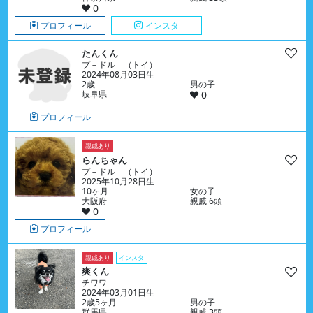
0
プロフィール
インスタ
たんくん
プ－ドル （トイ）
2024年08月03日生
2歳
男の子
岐阜県
0
プロフィール
親戚あり
らんちゃん
プ－ドル （トイ）
2025年10月28日生
10ヶ月
女の子
大阪府
親戚 6頭
0
プロフィール
親戚あり
インスタ
爽くん
チワワ
2024年03月01日生
2歳5ヶ月
男の子
群馬県
親戚 3頭