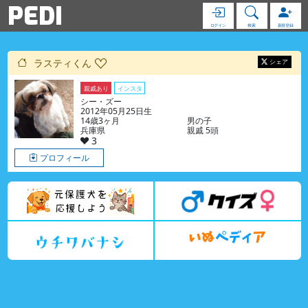
PEDI
ログイン
検索
新規登録
ラスティくん
シェア
親戚あり
インスタ
シー・ズー
2012年05月25日生
14歳3ヶ月
男の子
兵庫県
親戚 5頭
3
プロフィール