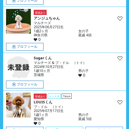
プロフィール
親戚あり
アンジュちゃん
マルチーズ
2025年06月27日生
1歳2ヶ月
女の子
神奈川県
親戚 4頭
0
プロフィール
Sugarくん
マルチーズ & プ－ドル （トイ）
2024年10月27日生
1歳10ヶ月
男の子
茨城県
0
プロフィール
親戚あり
インスタ
Tiktok
LOUISくん
プ－ドル （トイ）
2025年07月17日生
1歳1ヶ月
男の子
愛知県
親戚 5頭
0