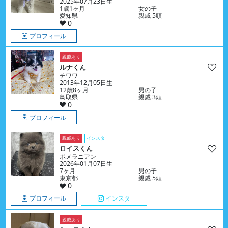
2025年07月23日生
1歳1ヶ月
女の子
愛知県
親戚 5頭
0
プロフィール
親戚あり
ルナくん
チワワ
2013年12月05日生
12歳8ヶ月
男の子
鳥取県
親戚 3頭
0
プロフィール
親戚あり
インスタ
ロイスくん
ポメラニアン
2026年01月07日生
7ヶ月
男の子
東京都
親戚 5頭
0
プロフィール
インスタ
親戚あり