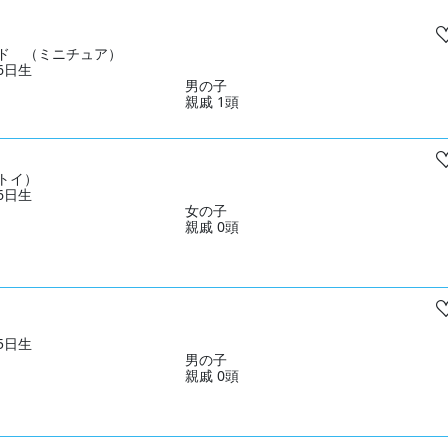
ド （ミニチュア）
06日生
男の子
親戚 1頭
トイ）
26日生
女の子
親戚 0頭
15日生
男の子
親戚 0頭