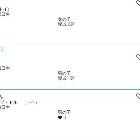
トイ）
26日生
女の子
親戚 0頭
スタ
22日生
男の子
親戚 1頭
ん
& プ－ドル （トイ）
23日生
男の子
0