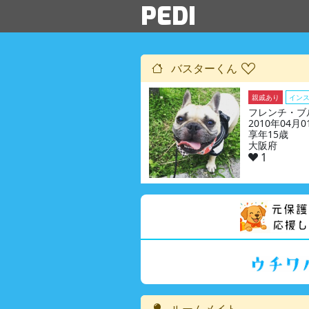
PEDI
バスターくん
親戚あり
イン
フレンチ・ブ
2010年04月
享年15歳
大阪府
1