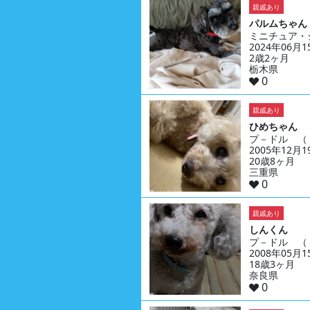
親戚あり
パルムちゃん
ミニチュア・
2024年06月
2歳2ヶ月
栃木県
0
親戚あり
ひめちゃん
プ－ドル （
2005年12月
20歳8ヶ月
三重県
0
親戚あり
しんくん
プ－ドル （
2008年05月
18歳3ヶ月
奈良県
0