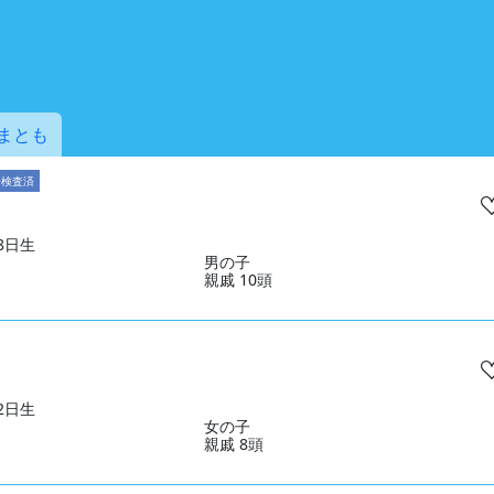
まとも
子検査済
28日生
男の子
親戚 10頭
02日生
女の子
親戚 8頭