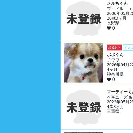
メルちゃん
プ－ドル （
2006年05月
20歳3ヶ月
長野県
0
親戚あり
イン
ポポくん
チワワ
2026年04月
4ヶ月
神奈川県
0
マーティーく
ペキニーズ 
2022年05月
4歳3ヶ月
三重県