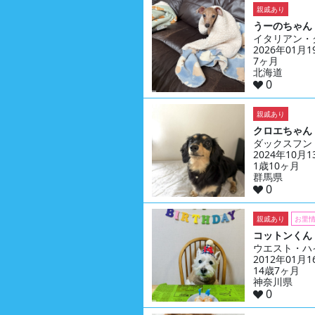
親戚あり
うーのちゃん
イタリアン・
2026年01月
7ヶ月
北海道
0
親戚あり
クロエちゃん
ダックスフン
2024年10月
1歳10ヶ月
群馬県
0
親戚あり
お里
コットンくん
ウエスト・ハ
2012年01月
14歳7ヶ月
神奈川県
0