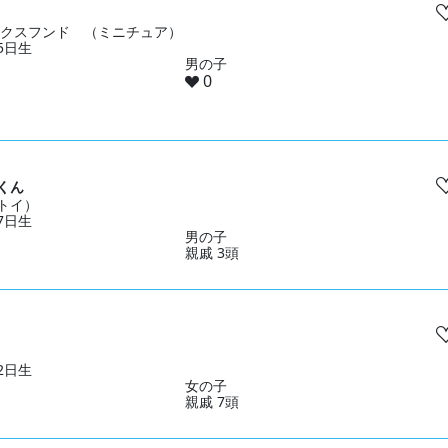
ダックスフンド （ミニチュア）
15日生
男の子
0
くん
トイ）
27日生
男の子
親戚 3頭
02日生
女の子
親戚 7頭