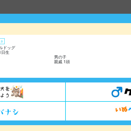
スタ
ルドッグ
01日生
男の子
親戚 1頭