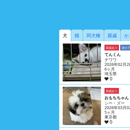
犬
猫
同犬種
親戚
か
親戚あり
遺伝
てんくん
チワワ
2026年02月
6ヶ月
埼玉県
0
親戚あり
おもちちゃん
シー・ズー
2026年03月
5ヶ月
東京都
0