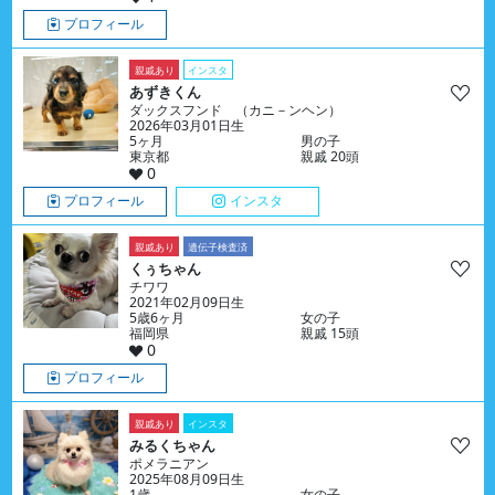
プロフィール
親戚あり
インスタ
あずきくん
ダックスフンド （カニ－ンヘン）
2026年03月01日生
5ヶ月
男の子
東京都
親戚 20頭
0
プロフィール
インスタ
親戚あり
遺伝子検査済
くぅちゃん
チワワ
2021年02月09日生
5歳6ヶ月
女の子
福岡県
親戚 15頭
0
プロフィール
親戚あり
インスタ
みるくちゃん
ポメラニアン
2025年08月09日生
1歳
女の子