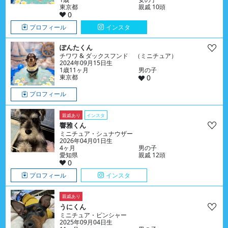
東京都
親戚 10頭
0
プロフィール
インスタ
ぽんたくん
チワワ & ダックスフンド （ミニチュア）
2024年09月15日生
1歳11ヶ月
男の子
東京都
0
プロフィール
親戚あり
インスタ
響雅くん
ミニチュア・シュナウザー
2026年04月01日生
4ヶ月
男の子
愛知県
親戚 12頭
0
プロフィール
インスタ
親戚あり
うにくん
ミニチュア・ピンシャー
2025年09月04日生