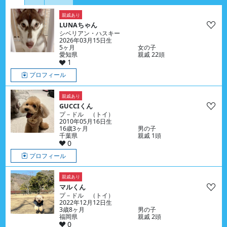
親戚あり
LUNAちゃん
シベリアン・ハスキー
2026年03月15日生
5ヶ月
女の子
愛知県
親戚 22頭
1
プロフィール
親戚あり
GUCCIくん
プ－ドル （トイ）
2010年05月16日生
16歳3ヶ月
男の子
千葉県
親戚 1頭
0
プロフィール
親戚あり
マルくん
プ－ドル （トイ）
2022年12月12日生
3歳8ヶ月
男の子
福岡県
親戚 2頭
0