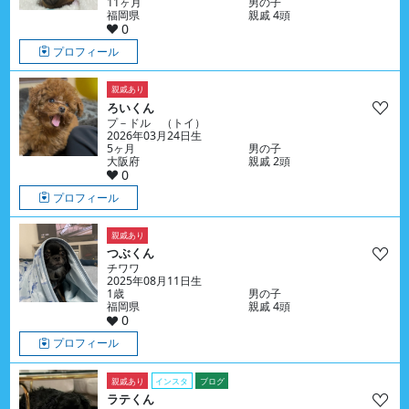
11ヶ月
男の子
福岡県
親戚 4頭
0
プロフィール
親戚あり
ろいくん
プ－ドル （トイ）
2026年03月24日生
5ヶ月
男の子
大阪府
親戚 2頭
0
プロフィール
親戚あり
つぶくん
チワワ
2025年08月11日生
1歳
男の子
福岡県
親戚 4頭
0
プロフィール
親戚あり
インスタ
ブログ
ラテくん