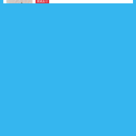
親戚あり
チーズくん
ミニチュア・シュナウザー
2026年03月05日生
5ヶ月
男の子
福岡県
親戚 4頭
0
プロフィール
親戚あり
インスタ
のんくん
キャバリア・キング・チャールズ・スパニエル
2025年05月28日生
1歳3ヶ月
男の子
北海道
親戚 26頭
1
プロフィール
インスタ
親戚あり
エドワードくん
プ－ドル （トイ）
2025年04月21日生
1歳4ヶ月
男の子
東京都
親戚 15頭
0
プロフィール