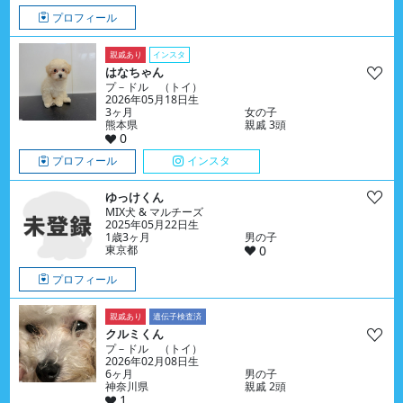
プロフィール
親戚あり
インスタ
はなちゃん
プ－ドル （トイ）
2026年05月18日生
3ヶ月
女の子
熊本県
親戚 3頭
0
プロフィール
インスタ
ゆっけくん
MIX犬 & マルチーズ
2025年05月22日生
1歳3ヶ月
男の子
東京都
0
プロフィール
親戚あり
遺伝子検査済
クルミくん
プ－ドル （トイ）
2026年02月08日生
6ヶ月
男の子
神奈川県
親戚 2頭
1