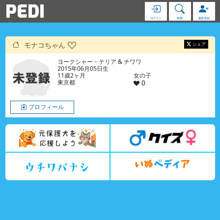
PEDI
ログイン
検索
新規登録
モナコちゃん
シェア
ヨークシャー・テリア & チワワ
2015年06月05日生
11歳2ヶ月
女の子
東京都
0
プロフィール