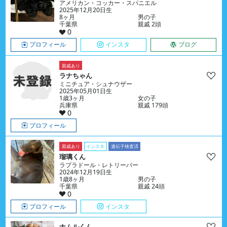
アメリカン・コッカー・スパニエル
2025年12月20日生
8ヶ月
男の子
千葉県
親戚 2頭
0
プロフィール
インスタ
ブログ
親戚あり
ラナちゃん
ミニチュア・シュナウザー
2025年05月01日生
1歳3ヶ月
女の子
兵庫県
親戚 179頭
0
プロフィール
親戚あり
インスタ
遺伝子検査済
瑠璃くん
ラブラドール・レトリーバー
2024年12月19日生
1歳8ヶ月
男の子
千葉県
親戚 24頭
0
プロフィール
インスタ
ナムルくん