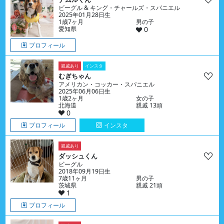
ビーグル & キング・チャールズ・スパニエル
2025年01月28日生
1歳7ヶ月
男の子
愛知県
0
プロフィール
親戚あり
インスタ
むぎちゃん
アメリカン・コッカー・スパニエル
2025年06月06日生
1歳2ヶ月
女の子
北海道
親戚 13頭
0
プロフィール
インスタ
親戚あり
ダッシュくん
ビーグル
2018年09月19日生
7歳11ヶ月
男の子
茨城県
親戚 21頭
1
プロフィール