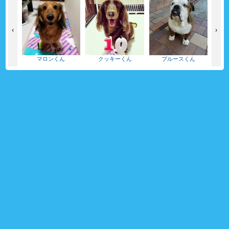
‹
›
ん
マロンくん
クッキーくん
ブルースくん