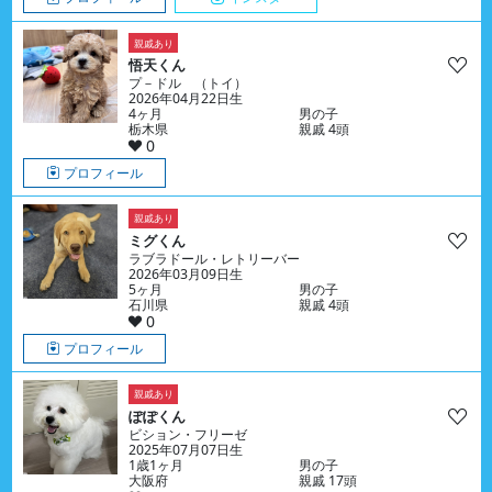
親戚あり
悟天くん
プ－ドル （トイ）
2026年04月22日生
4ヶ月
男の子
栃木県
親戚 4頭
0
プロフィール
親戚あり
ミグくん
ラブラドール・レトリーバー
2026年03月09日生
5ヶ月
男の子
石川県
親戚 4頭
0
プロフィール
親戚あり
ぽぽくん
ビション・フリーゼ
2025年07月07日生
1歳1ヶ月
男の子
大阪府
親戚 17頭