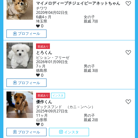
マイメロディープチジェイピーアネットちゃん
チワワ
2020年04月02日生
6歳4ヶ月
女の子
埼玉県
親戚 7頭
0
プロフィール
親戚あり
とろくん
ビション・フリーゼ
2026年01月09日生
7ヶ月
男の子
徳島県
親戚 3頭
0
プロフィール
親戚あり
インスタ
優作くん
ダックスフンド （カニ－ンヘン）
2025年09月27日生
11ヶ月
男の子
山形県
親戚 2頭
0
プロフィール
インスタ