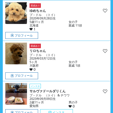
親戚あり
ゆめちゃん
プ－ドル （トイ）
2020年09月28日生
5歳11ヶ月
女の子
北海道
親戚 11頭
1
プロフィール
親戚あり
リロちゃん
プ－ドル （トイ）
2026年03月12日生
5ヶ月
女の子
大阪府
親戚 1頭
0
プロフィール
インスタ
サルヴァドールダリくん
プ－ドル （トイ） & チワワ
2023年09月09日生
2歳11ヶ月
男の子
愛知県
0
プロフィール
インスタ