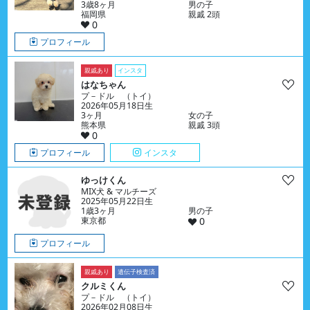
3歳8ヶ月
男の子
福岡県
親戚 2頭
0
プロフィール
親戚あり
インスタ
はなちゃん
プ－ドル （トイ）
2026年05月18日生
3ヶ月
女の子
熊本県
親戚 3頭
0
プロフィール
インスタ
ゆっけくん
MIX犬 & マルチーズ
2025年05月22日生
1歳3ヶ月
男の子
東京都
0
プロフィール
親戚あり
遺伝子検査済
クルミくん
プ－ドル （トイ）
2026年02月08日生