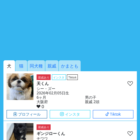
犬
猫
同犬種
親戚
かまとも
親戚あり
インスタ
Tiktok
天くん
シー・ズー
2026年02月05日生
6ヶ月
男の子
大阪府
親戚 2頭
0
プロフィール
インスタ
Tiktok
親戚あり
ギンジローくん
チワワ