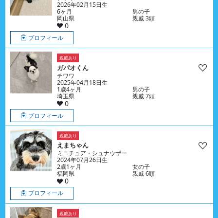
2026年02月15日生
6ヶ月
男の子
岡山県
親戚 3頭
0
プロフィール
親戚あり
ガパオくん
チワワ
2025年04月18日生
1歳4ヶ月
男の子
埼玉県
親戚 7頭
0
プロフィール
親戚あり
えまちゃん
ミニチュア・シュナウザー
2024年07月26日生
2歳1ヶ月
女の子
福岡県
親戚 6頭
0
プロフィール
親戚あり