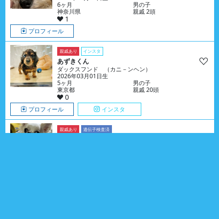
6ヶ月
男の子
神奈川県
親戚 2頭
1
プロフィール
親戚あり
インスタ
あずきくん
ダックスフンド （カニ－ンヘン）
2026年03月01日生
5ヶ月
男の子
東京都
親戚 20頭
0
プロフィール
インスタ
親戚あり
遺伝子検査済
くぅちゃん
チワワ
2021年02月09日生
5歳6ヶ月
女の子
福岡県
親戚 15頭
0
プロフィール
親戚あり
インスタ
みるくちゃん