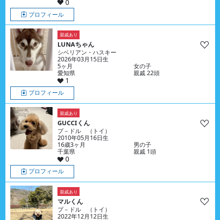
0
プロフィール
親戚あり
LUNAちゃん
シベリアン・ハスキー
2026年03月15日生
5ヶ月
女の子
愛知県
親戚 22頭
1
プロフィール
親戚あり
GUCCIくん
プ－ドル （トイ）
2010年05月16日生
16歳3ヶ月
男の子
千葉県
親戚 1頭
0
プロフィール
親戚あり
マルくん
プ－ドル （トイ）
2022年12月12日生