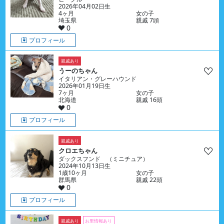
2026年04月02日生
4ヶ月
女の子
埼玉県
親戚 7頭
0
プロフィール
親戚あり
うーのちゃん
イタリアン・グレーハウンド
2026年01月19日生
7ヶ月
女の子
北海道
親戚 16頭
0
プロフィール
親戚あり
クロエちゃん
ダックスフンド （ミニチュア）
2024年10月13日生
1歳10ヶ月
女の子
群馬県
親戚 22頭
0
プロフィール
親戚あり
お里情報あり