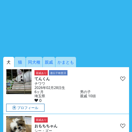
犬
猫
同犬種
親戚
かまとも
親戚あり
遺伝子検査済
てんくん
チワワ
2026年02月28日生
6ヶ月
男の子
埼玉県
親戚 10頭
0
プロフィール
親戚あり
おもちちゃん
シー・ズー