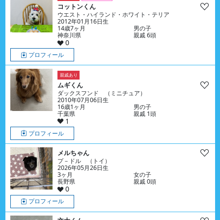
コットンくん
ウエスト・ハイランド・ホワイト・テリア
2012年01月16日生
14歳7ヶ月
男の子
神奈川県
親戚 6頭
0
プロフィール
親戚あり
ムギくん
ダックスフンド （ミニチュア）
2010年07月06日生
16歳1ヶ月
男の子
千葉県
親戚 1頭
1
プロフィール
メルちゃん
プ－ドル （トイ）
2026年05月26日生
3ヶ月
女の子
長野県
親戚 0頭
0
プロフィール