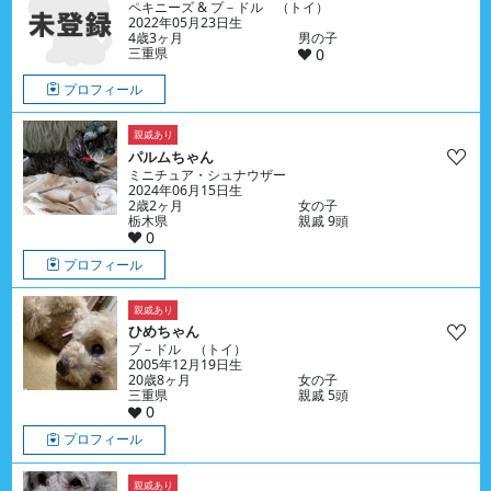
ペキニーズ & プ－ドル （トイ）
2022年05月23日生
4歳3ヶ月
男の子
三重県
0
プロフィール
親戚あり
パルムちゃん
ミニチュア・シュナウザー
2024年06月15日生
2歳2ヶ月
女の子
栃木県
親戚 9頭
0
プロフィール
親戚あり
ひめちゃん
プ－ドル （トイ）
2005年12月19日生
20歳8ヶ月
女の子
三重県
親戚 5頭
0
プロフィール
親戚あり