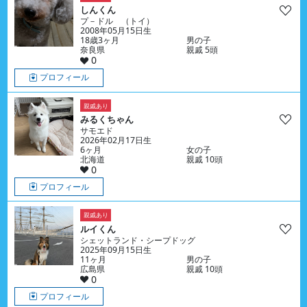
しんくん
プ－ドル （トイ）
2008年05月15日生
18歳3ヶ月
男の子
奈良県
親戚 5頭
0
プロフィール
親戚あり
みるくちゃん
サモエド
2026年02月17日生
6ヶ月
女の子
北海道
親戚 10頭
0
プロフィール
親戚あり
ルイくん
シェットランド・シープドッグ
2025年09月15日生
11ヶ月
男の子
広島県
親戚 10頭
0
プロフィール