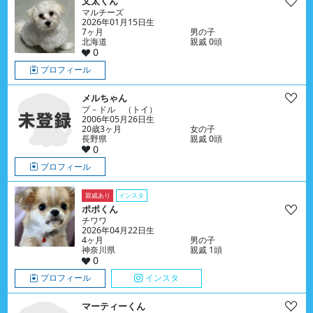
文太くん
マルチーズ
2026年01月15日生
7ヶ月
男の子
北海道
親戚 0頭
0
プロフィール
メルちゃん
プ－ドル （トイ）
2006年05月26日生
20歳3ヶ月
女の子
長野県
親戚 0頭
0
プロフィール
親戚あり
インスタ
ポポくん
チワワ
2026年04月22日生
4ヶ月
男の子
神奈川県
親戚 1頭
0
プロフィール
インスタ
マーティーくん