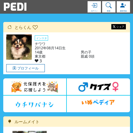
PEDI
ログイン
検索
新規登録
とらくん
シェア
インスタ
チワワ
2012年08月14日生
14歳
男の子
東京都
親戚 0頭
3
プロフィール
ルームメイト