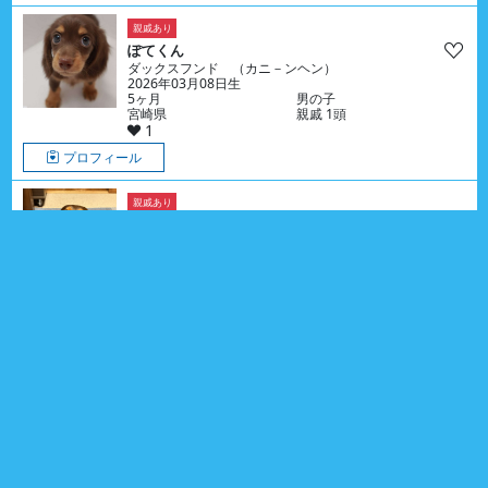
親戚あり
ぽてくん
ダックスフンド （カニ－ンヘン）
2026年03月08日生
5ヶ月
男の子
宮崎県
親戚 1頭
1
プロフィール
親戚あり
あしゅくん
ダックスフンド （ミニチュア）
2025年04月03日生
1歳4ヶ月
男の子
福岡県
親戚 10頭
0
プロフィール
もこくん
チワワ & プ－ドル （トイ）
2025年05月01日生
1歳3ヶ月
男の子
神奈川県
0
プロフィール