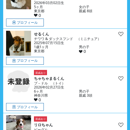
2026年03月02日生
5ヶ月
女の子
東京都
親戚 8頭
0
プロフィール
せるくん
チワワ & ダックスフンド （ミニチュア）
2025年07月15日生
1歳1ヶ月
男の子
東京都
0
プロフィール
親戚あり
ちゃちゃまるくん
プ－ドル （トイ）
2026年02月27日生
6ヶ月
男の子
神奈川県
親戚 3頭
0
プロフィール
親戚あり
リロちゃん
ビーグル