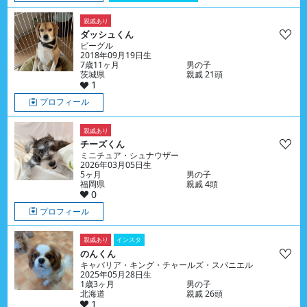
親戚あり
ダッシュくん
ビーグル
2018年09月19日生
7歳11ヶ月
男の子
茨城県
親戚 21頭
1
プロフィール
親戚あり
チーズくん
ミニチュア・シュナウザー
2026年03月05日生
5ヶ月
男の子
福岡県
親戚 4頭
0
プロフィール
親戚あり
インスタ
のんくん
キャバリア・キング・チャールズ・スパニエル
2025年05月28日生
1歳3ヶ月
男の子
北海道
親戚 26頭
1