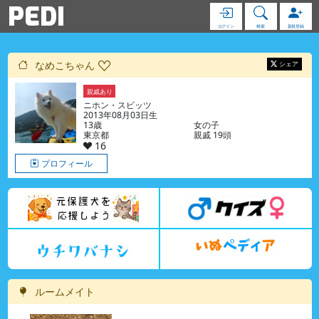
PEDI
ログイン
検索
新規登録
なめこちゃん
シェア
親戚あり
ブログ
ニホン・スピッツ
2013年08月03日生
13歳
女の子
東京都
親戚 19頭
16
プロフィール
ルームメイト