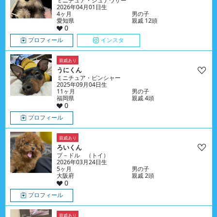
ミニチュア・シュナウザー
2026年04月01日生
4ヶ月
男の子
愛知県
親戚 12頭
0
プロフィール
インスタ
親戚あり
うにくん
ミニチュア・ピンシャー
2025年09月04日生
11ヶ月
男の子
福岡県
親戚 4頭
0
プロフィール
親戚あり
ろいくん
プ－ドル （トイ）
2026年03月24日生
5ヶ月
男の子
大阪府
親戚 2頭
0
プロフィール
親戚あり