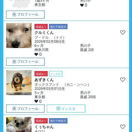
1歳3ヶ月
男の子
東京都
0
プロフィール
親戚あり
遺伝子検査済
クルミくん
プ－ドル （トイ）
2026年02月08日生
6ヶ月
男の子
神奈川県
親戚 2頭
0
プロフィール
親戚あり
インスタ
あずきくん
ダックスフンド （カニ－ンヘン）
2026年03月01日生
5ヶ月
男の子
東京都
親戚 20頭
0
プロフィール
インスタ
親戚あり
遺伝子検査済
くぅちゃん
チワワ