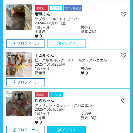
親戚あり
インスタ
遺伝子検査済
瑠璃くん
ラブラドール・レトリーバー
2024年12月19日生
1歳8ヶ月
男の子
千葉県
親戚 24頭
0
プロフィール
インスタ
ナムルくん
ビーグル & キング・チャールズ・スパニエル
2025年01月28日生
1歳7ヶ月
男の子
愛知県
0
プロフィール
親戚あり
インスタ
むぎちゃん
アメリカン・コッカー・スパニエル
2025年06月06日生
1歳2ヶ月
女の子
北海道
親戚 13頭
0
プロフィール
インスタ