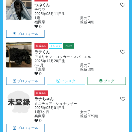
つぶくん
チワワ
2025年08月11日生
1歳
男の子
福岡県
親戚 4頭
0
プロフィール
親戚あり
インスタ
ブログ
ラテくん
アメリカン・コッカー・スパニエル
2025年12月20日生
8ヶ月
男の子
千葉県
親戚 2頭
0
プロフィール
インスタ
ブログ
親戚あり
ラナちゃん
ミニチュア・シュナウザー
2025年05月01日生
1歳3ヶ月
女の子
兵庫県
親戚 179頭
0
プロフィール