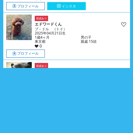
プロフィール
インスタ
親戚あり
エドワードくん
プ－ドル （トイ）
2025年04月21日生
1歳4ヶ月
男の子
東京都
親戚 15頭
0
プロフィール
親戚あり
ごまくん
フレンチ・ブルドッグ
2018年08月13日生
8歳
男の子
埼玉県
親戚 6頭
1
プロフィール
同誕生日あり
雪ちゃん
シバ
2023年10月06日生
2歳10ヶ月
女の子