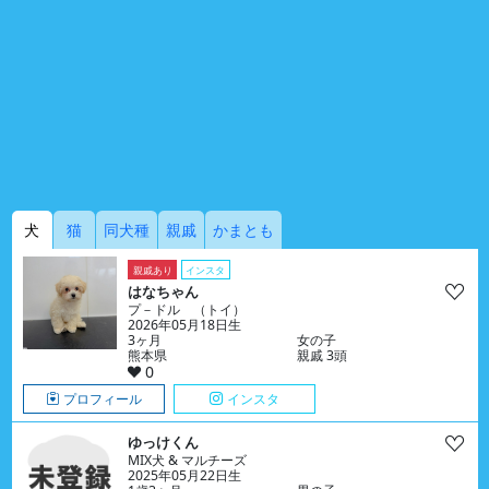
犬
猫
同犬種
親戚
かまとも
親戚あり
インスタ
はなちゃん
プ－ドル （トイ）
2026年05月18日生
3ヶ月
女の子
熊本県
親戚 3頭
0
プロフィール
インスタ
ゆっけくん
MIX犬 & マルチーズ
2025年05月22日生