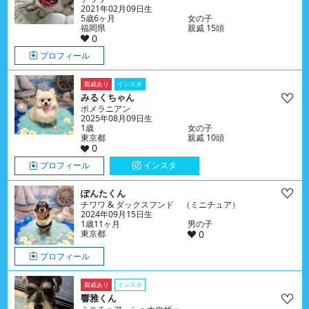
2021年02月09日生
5歳6ヶ月
女の子
福岡県
親戚 15頭
0
プロフィール
親戚あり
インスタ
みるくちゃん
ポメラニアン
2025年08月09日生
1歳
女の子
東京都
親戚 10頭
0
プロフィール
インスタ
ぽんたくん
チワワ & ダックスフンド （ミニチュア）
2024年09月15日生
1歳11ヶ月
男の子
東京都
0
プロフィール
親戚あり
インスタ
響雅くん