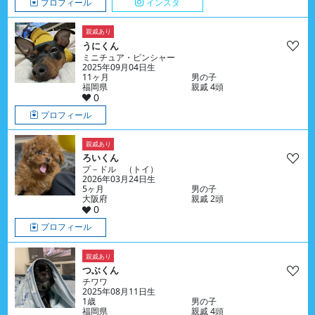
プロフィール
インスタ
親戚あり
うにくん
ミニチュア・ピンシャー
2025年09月04日生
11ヶ月
男の子
福岡県
親戚 4頭
0
プロフィール
親戚あり
ろいくん
プ－ドル （トイ）
2026年03月24日生
5ヶ月
男の子
大阪府
親戚 2頭
0
プロフィール
親戚あり
つぶくん
チワワ
2025年08月11日生
1歳
男の子
福岡県
親戚 4頭