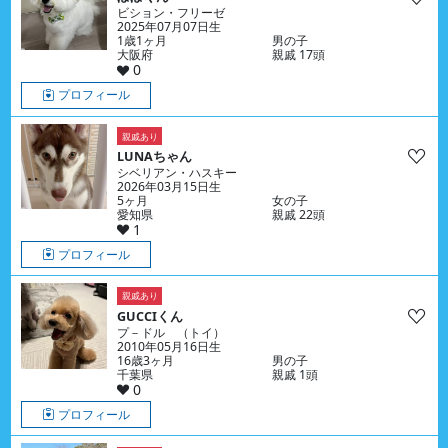
ビション・フリーゼ
2025年07月07日生
1歳1ヶ月
男の子
大阪府
親戚 17頭
0
プロフィール
親戚あり
LUNAちゃん
シベリアン・ハスキー
2026年03月15日生
5ヶ月
女の子
愛知県
親戚 22頭
1
プロフィール
親戚あり
GUCCIくん
プ－ドル （トイ）
2010年05月16日生
16歳3ヶ月
男の子
千葉県
親戚 1頭
0
プロフィール