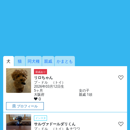
犬
猫
同犬種
親戚
かまとも
親戚あり
リロちゃん
プ－ドル （トイ）
2026年03月12日生
5ヶ月
女の子
大阪府
親戚 1頭
0
プロフィール
インスタ
サルヴァドールダリくん
プ－ドル （トイ） & チワワ