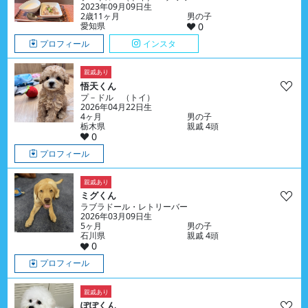
2023年09月09日生
2歳11ヶ月
男の子
愛知県
0
プロフィール
インスタ
親戚あり
悟天くん
プ－ドル （トイ）
2026年04月22日生
4ヶ月
男の子
栃木県
親戚 4頭
0
プロフィール
親戚あり
ミグくん
ラブラドール・レトリーバー
2026年03月09日生
5ヶ月
男の子
石川県
親戚 4頭
0
プロフィール
親戚あり
ぽぽくん