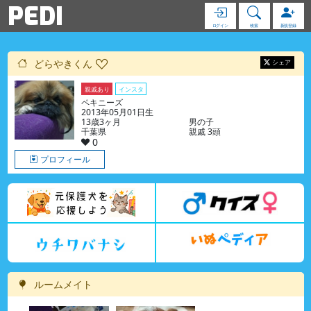
PEDI
ログイン
検索
新規登録
どらやきくん
シェア
親戚あり
インスタ
ブログ
ペキニーズ
2013年05月01日生
13歳3ヶ月
男の子
千葉県
親戚 3頭
0
プロフィール
ルームメイト