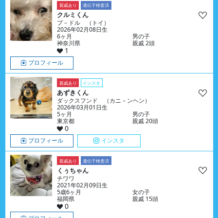
親戚あり
遺伝子検査済
クルミくん
プ－ドル （トイ）
2026年02月08日生
6ヶ月
男の子
神奈川県
親戚 2頭
1
プロフィール
親戚あり
インスタ
あずきくん
ダックスフンド （カニ－ンヘン）
2026年03月01日生
5ヶ月
男の子
東京都
親戚 20頭
0
プロフィール
インスタ
親戚あり
遺伝子検査済
くぅちゃん
チワワ
2021年02月09日生
5歳6ヶ月
女の子
福岡県
親戚 15頭
0