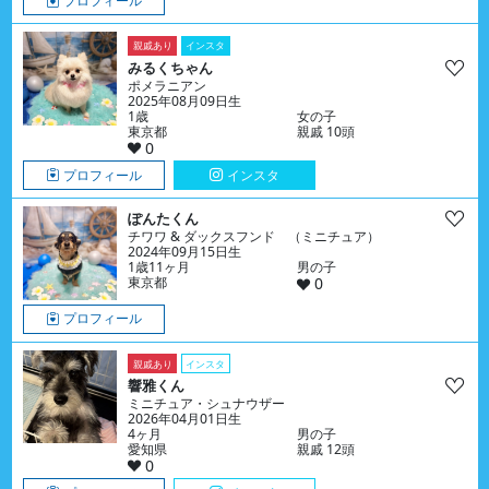
プロフィール
親戚あり
インスタ
みるくちゃん
ポメラニアン
2025年08月09日生
1歳
女の子
東京都
親戚 10頭
0
プロフィール
インスタ
ぽんたくん
チワワ & ダックスフンド （ミニチュア）
2024年09月15日生
1歳11ヶ月
男の子
東京都
0
プロフィール
親戚あり
インスタ
響雅くん
ミニチュア・シュナウザー
2026年04月01日生
4ヶ月
男の子
愛知県
親戚 12頭
0