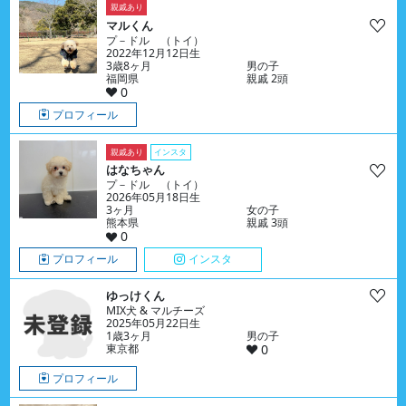
親戚あり
マルくん
プ－ドル （トイ）
2022年12月12日生
3歳8ヶ月
男の子
福岡県
親戚 2頭
0
プロフィール
親戚あり
インスタ
はなちゃん
プ－ドル （トイ）
2026年05月18日生
3ヶ月
女の子
熊本県
親戚 3頭
0
プロフィール
インスタ
ゆっけくん
MIX犬 & マルチーズ
2025年05月22日生
1歳3ヶ月
男の子
東京都
0
プロフィール