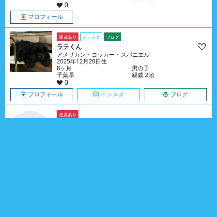
0
プロフィール
親戚あり
インスタ
ブログ
ラテくん
アメリカン・コッカー・スパニエル
2025年12月20日生
8ヶ月
男の子
千葉県
親戚 2頭
0
プロフィール
インスタ
ブログ
親戚あり
ラナちゃん
ミニチュア・シュナウザー
2025年05月01日生
1歳3ヶ月
女の子
兵庫県
親戚 179頭
0
プロフィール
親戚あり
インスタ
遺伝子検査済
瑠璃くん
ラブラドール・レトリーバー
2024年12月19日生