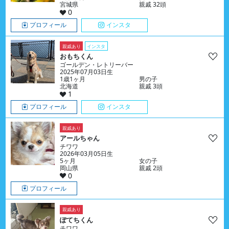
宮城県
親戚 32頭
0
プロフィール
インスタ
親戚あり
インスタ
おもちくん
ゴールデン・レトリーバー
2025年07月03日生
1歳1ヶ月
男の子
北海道
親戚 3頭
1
プロフィール
インスタ
親戚あり
アールちゃん
チワワ
2026年03月05日生
5ヶ月
女の子
岡山県
親戚 2頭
0
プロフィール
親戚あり
ぽてちくん
チワワ