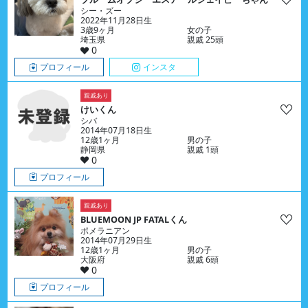
シー・ズー
2022年11月28日生
3歳9ヶ月
女の子
埼玉県
親戚 25頭
0
プロフィール
インスタ
親戚あり
けいくん
シバ
2014年07月18日生
12歳1ヶ月
男の子
静岡県
親戚 1頭
0
プロフィール
親戚あり
BLUEMOON JP FATALくん
ポメラニアン
2014年07月29日生
12歳1ヶ月
男の子
大阪府
親戚 6頭
0
プロフィール