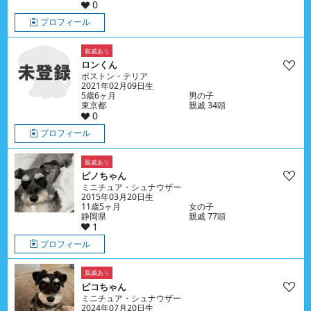
0
プロフィール
親戚あり
ロンくん
ボストン・テリア
2021年02月09日生
5歳6ヶ月
男の子
東京都
親戚 34頭
0
プロフィール
親戚あり
ピノちゃん
ミニチュア・シュナウザー
2015年03月20日生
11歳5ヶ月
女の子
静岡県
親戚 77頭
1
プロフィール
親戚あり
ピコちゃん
ミニチュア・シュナウザー
2024年07月20日生