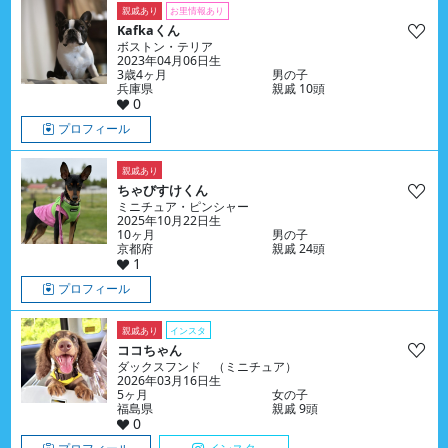
親戚あり
お里情報あり
Kafkaくん
ボストン・テリア
2023年04月06日生
3歳4ヶ月
男の子
兵庫県
親戚 10頭
0
プロフィール
親戚あり
ちゃびすけくん
ミニチュア・ピンシャー
2025年10月22日生
10ヶ月
男の子
京都府
親戚 24頭
1
プロフィール
親戚あり
インスタ
ココちゃん
ダックスフンド （ミニチュア）
2026年03月16日生
5ヶ月
女の子
福島県
親戚 9頭
0