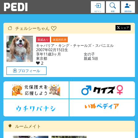
PEDI
ログイン
検索
新規登録
チェルシーちゃん
シェア
親戚あり
体質的疾患
キャバリア・キング・チャールズ・スパニエル
2007年02月15日生
享年11歳3ヶ月
女の子
東京都
親戚 5頭
2
プロフィール
ルームメイト