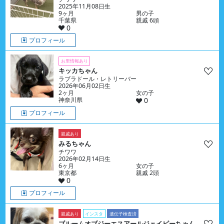
2025年11月08日生
9ヶ月
男の子
千葉県
親戚 6頭
0
プロフィール
お里情報あり
キッカちゃん
ラブラドール・レトリーバー
2026年06月02日生
2ヶ月
女の子
神奈川県
0
プロフィール
親戚あり
みるちゃん
チワワ
2026年02月14日生
6ヶ月
女の子
東京都
親戚 2頭
0
プロフィール
親戚あり
インスタ
遺伝子検査済
ブルームオブジーエスアールジェイピーちゃん