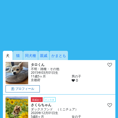
犬
猫
同犬種
親戚
かまとも
タロくん
不明・雑種・その他
2015年03月01日生
11歳5ヶ月
男の子
京都府
0
プロフィール
親戚あり
インスタ
さくらちゃん
ダックスフンド （ミニチュア）
2020年12月01日生
5歳8ヶ月
女の子