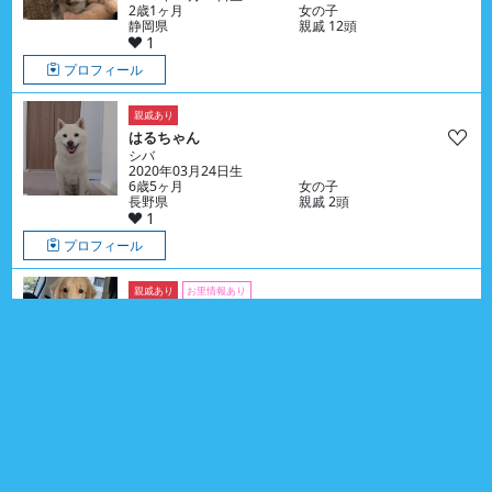
2歳1ヶ月
女の子
静岡県
親戚 12頭
1
プロフィール
親戚あり
はるちゃん
シバ
2020年03月24日生
6歳5ヶ月
女の子
長野県
親戚 2頭
1
プロフィール
親戚あり
お里情報あり
つみきちゃん
ゴールデン・レトリーバー
2025年03月10日生
1歳5ヶ月
女の子
大阪府
親戚 16頭
0
プロフィール
親戚あり
ラプターくん