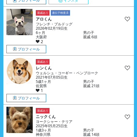
プロフィール
インスタ
親戚あり
遺伝子検査済
アロくん
フレンチ・ブルドッグ
2026年02月19日生
6ヶ月
男の子
大阪府
親戚 6頭
2
プロフィール
親戚あり
レンくん
ウェルシュ・コーギー・ペンブローク
2021年07月05日生
5歳1ヶ月
男の子
佐賀県
親戚 21頭
1
プロフィール
親戚あり
ニックくん
ヨークシャー・テリア
2025年05月25日生
1歳3ヶ月
男の子
神奈川県
親戚 14頭