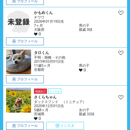
プロフィール
かもめくん
チワワ
2026年01月19日生
7ヶ月
男の子
大阪府
親戚 0頭
0
プロフィール
タロくん
不明・雑種・その他
2015年03月01日生
11歳5ヶ月
男の子
京都府
0
プロフィール
親戚あり
インスタ
さくらちゃん
ダックスフンド （ミニチュア）
2020年12月01日生
5歳8ヶ月
女の子
宮城県
親戚 32頭
0
プロフィール
インスタ