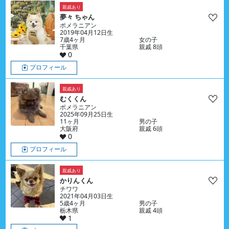
親戚あり
夢々 ちゃん
ポメラニアン
2019年04月12日生
7歳4ヶ月
女の子
千葉県
親戚 8頭
0
プロフィール
親戚あり
むくくん
ポメラニアン
2025年09月25日生
11ヶ月
男の子
大阪府
親戚 6頭
0
プロフィール
親戚あり
かりんくん
チワワ
2021年04月03日生
5歳4ヶ月
男の子
栃木県
親戚 4頭
1