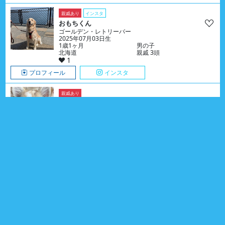
親戚あり
インスタ
おもちくん
ゴールデン・レトリーバー
2025年07月03日生
1歳1ヶ月
男の子
北海道
親戚 3頭
1
プロフィール
インスタ
親戚あり
アールちゃん
チワワ
2026年03月05日生
5ヶ月
女の子
岡山県
親戚 2頭
0
プロフィール
親戚あり
ぽてちくん
チワワ
2025年11月08日生
9ヶ月
男の子
千葉県
親戚 6頭
0