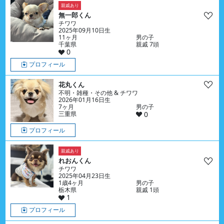
親戚あり
無一郎くん
チワワ
2025年09月10日生
11ヶ月
男の子
千葉県
親戚 7頭
0
プロフィール
花丸くん
不明・雑種・その他 & チワワ
2026年01月16日生
7ヶ月
男の子
三重県
0
プロフィール
親戚あり
れおんくん
チワワ
2025年04月23日生
1歳4ヶ月
男の子
栃木県
親戚 1頭
1
プロフィール