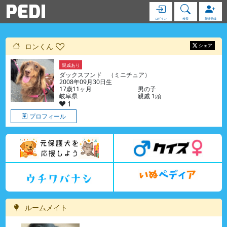
PEDI
ログイン
検索
新規登録
ロンくん
シェア
親戚あり
ダックスフンド （ミニチュア）
2008年09月30日生
17歳11ヶ月
男の子
岐阜県
親戚 1頭
1
プロフィール
ルームメイト