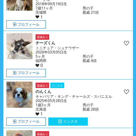
2018年09月19日生
7歳11ヶ月
男の子
茨城県
親戚 21頭
1
プロフィール
親戚あり
チーズくん
ミニチュア・シュナウザー
2026年03月05日生
5ヶ月
男の子
福岡県
親戚 4頭
0
プロフィール
親戚あり
インスタ
のんくん
キャバリア・キング・チャールズ・スパニエル
2025年05月28日生
1歳3ヶ月
男の子
北海道
親戚 26頭
1
プロフィール
インスタ
親戚あり