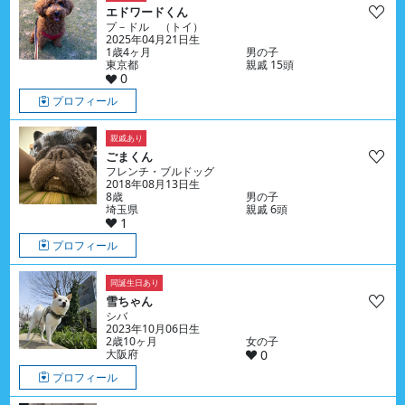
エドワードくん
プ－ドル （トイ）
2025年04月21日生
1歳4ヶ月
男の子
東京都
親戚 15頭
0
プロフィール
親戚あり
ごまくん
フレンチ・ブルドッグ
2018年08月13日生
8歳
男の子
埼玉県
親戚 6頭
1
プロフィール
同誕生日あり
雪ちゃん
シバ
2023年10月06日生
2歳10ヶ月
女の子
大阪府
0
プロフィール