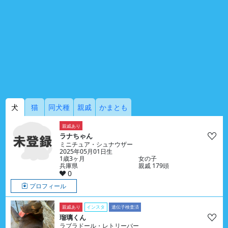
犬
猫
同犬種
親戚
かまとも
親戚あり
ラナちゃん
ミニチュア・シュナウザー
2025年05月01日生
1歳3ヶ月
女の子
兵庫県
親戚 179頭
0
プロフィール
親戚あり
インスタ
遺伝子検査済
瑠璃くん
ラブラドール・レトリーバー