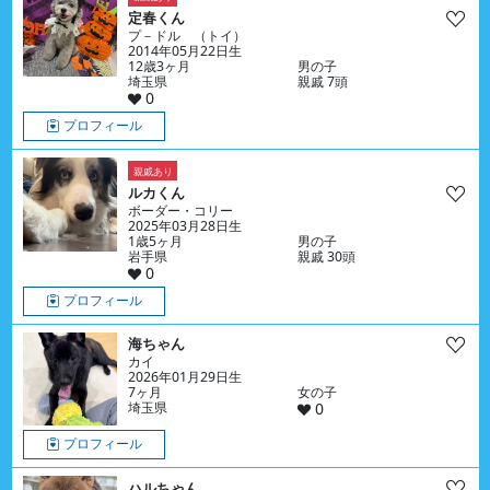
定春くん
プ－ドル （トイ）
2014年05月22日生
12歳3ヶ月
男の子
埼玉県
親戚 7頭
0
プロフィール
親戚あり
ルカくん
ボーダー・コリー
2025年03月28日生
1歳5ヶ月
男の子
岩手県
親戚 30頭
0
プロフィール
海ちゃん
カイ
2026年01月29日生
7ヶ月
女の子
埼玉県
0
プロフィール
ハルちゃん