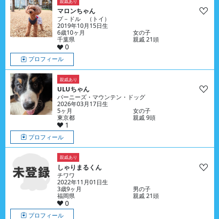
親戚あり
マロンちゃん
プ－ドル （トイ）
2019年10月15日生
6歳10ヶ月
女の子
千葉県
親戚 21頭
0
プロフィール
親戚あり
ULUちゃん
バーニーズ・マウンテン・ドッグ
2026年03月17日生
5ヶ月
女の子
東京都
親戚 9頭
1
プロフィール
親戚あり
しゃりまるくん
チワワ
2022年11月01日生
3歳9ヶ月
男の子
福岡県
親戚 21頭
0
プロフィール