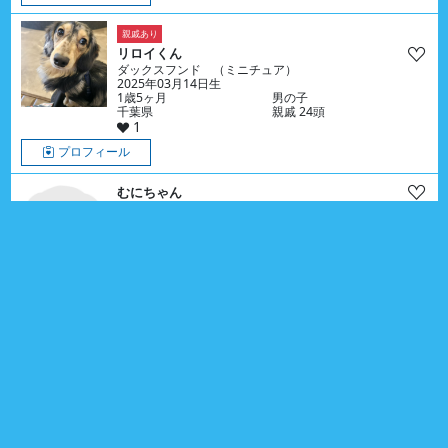
親戚あり
リロイくん
ダックスフンド （ミニチュア）
2025年03月14日生
1歳5ヶ月
男の子
千葉県
親戚 24頭
1
プロフィール
むにちゃん
マルチーズ & プ－ドル （トイ）
2026年03月19日生
5ヶ月
女の子
茨城県
0
プロフィール
親戚あり
アンジュちゃん
マルチーズ
2025年06月27日生
1歳2ヶ月
女の子
神奈川県
親戚 4頭
0
プロフィール