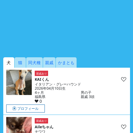
犬
猫
同犬種
親戚
かまとも
親戚あり
KAIくん
イタリアン・グレーハウンド
2026年04月10日生
4ヶ月
男の子
福島県
親戚 3頭
0
プロフィール
親戚あり
Aileちゃん
チワワ