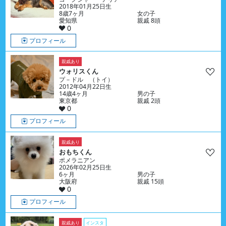
2018年01月25日生
8歳7ヶ月
女の子
愛知県
親戚 8頭
0
プロフィール
親戚あり
ウォリスくん
プ－ドル （トイ）
2012年04月22日生
14歳4ヶ月
男の子
東京都
親戚 2頭
0
プロフィール
親戚あり
おもちくん
ポメラニアン
2026年02月25日生
6ヶ月
男の子
大阪府
親戚 15頭
0
プロフィール
親戚あり
インスタ