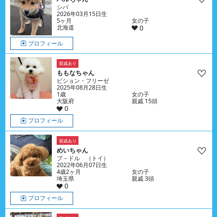
シバ
2026年03月15日生
5ヶ月
女の子
北海道
0
プロフィール
親戚あり
ももなちゃん
ビション・フリーゼ
2025年08月28日生
1歳
女の子
大阪府
親戚 15頭
0
プロフィール
親戚あり
めいちゃん
プ－ドル （トイ）
2022年06月07日生
4歳2ヶ月
女の子
埼玉県
親戚 3頭
0
プロフィール