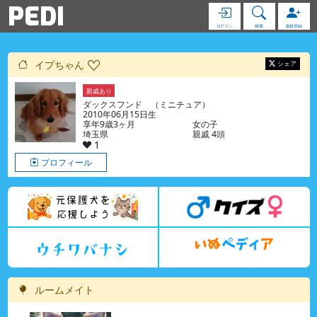
PEDI
ログイン
検索
新規登録
イプちゃん
シェア
親戚あり
ダックスフンド （ミニチュア）
2010年06月15日生
享年9歳3ヶ月
女の子
埼玉県
親戚 4頭
1
プロフィール
ルームメイト