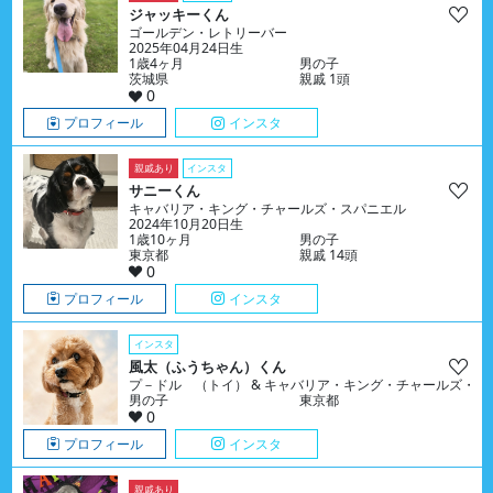
ジャッキーくん
ゴールデン・レトリーバー
2025年04月24日生
1歳4ヶ月
男の子
茨城県
親戚 1頭
0
プロフィール
インスタ
親戚あり
インスタ
サニーくん
キャバリア・キング・チャールズ・スパニエル
2024年10月20日生
1歳10ヶ月
男の子
東京都
親戚 14頭
0
プロフィール
インスタ
インスタ
風太（ふうちゃん）くん
プ－ドル （トイ） & キャバリア・キング・チャールズ・ス
男の子
東京都
0
プロフィール
インスタ
親戚あり