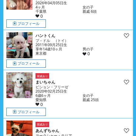
2026年04月05日生
4ヶ月
女の子
千葉県
親戚 6頭
0
プロフィール
ハントくん
プ－ドル （トイ）
2011年09月25日生
享年14歳10ヶ月
男の子
東京都
0
プロフィール
親戚あり
まいちゃん
ビション・フリーゼ
2020年02月25日生
6歳6ヶ月
女の子
愛知県
親戚 25頭
0
プロフィール
親戚あり
あんずちゃん
ヨークシャー・テリア