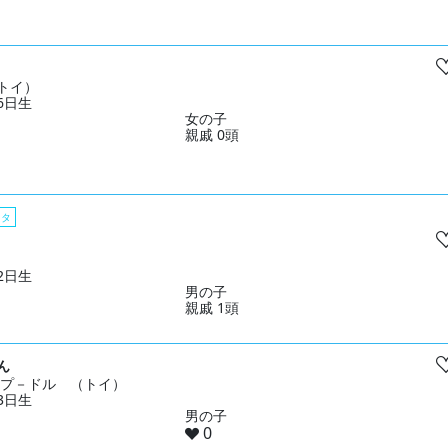
トイ）
26日生
女の子
親戚 0頭
スタ
22日生
男の子
親戚 1頭
ん
& プ－ドル （トイ）
23日生
男の子
0