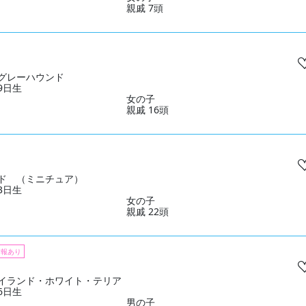
親戚 7頭
グレーハウンド
19日生
女の子
親戚 16頭
ド （ミニチュア）
13日生
女の子
親戚 22頭
情報あり
イランド・ホワイト・テリア
16日生
男の子