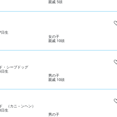
親戚 5頭
17日生
女の子
親戚 10頭
ド・シープドッグ
15日生
男の子
親戚 10頭
ド （カニ－ンヘン）
08日生
男の子