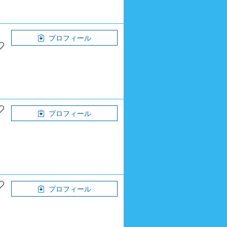
プロフィール
プロフィール
プロフィール