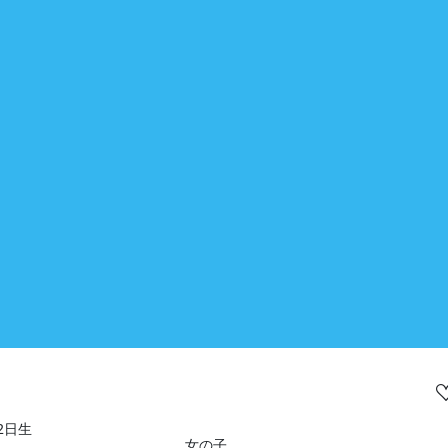
02日生
女の子