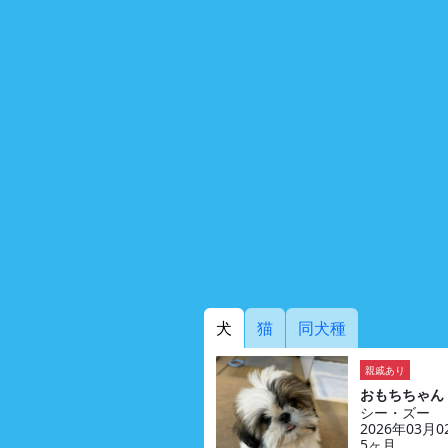
犬
猫
同犬種
親戚あり
おもちちゃん
シー・ズー
2026年03月
5ヶ月