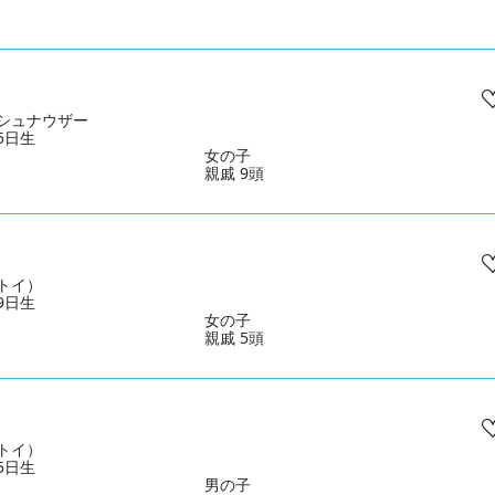
シュナウザー
15日生
女の子
親戚 9頭
トイ）
19日生
女の子
親戚 5頭
トイ）
15日生
男の子