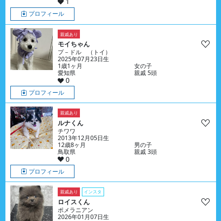
1
プロフィール
親戚あり
モイちゃん
プ－ドル （トイ）
2025年07月23日生
1歳1ヶ月
女の子
愛知県
親戚 5頭
0
プロフィール
親戚あり
ルナくん
チワワ
2013年12月05日生
12歳8ヶ月
男の子
鳥取県
親戚 3頭
0
プロフィール
親戚あり
インスタ
ロイスくん
ポメラニアン
2026年01月07日生