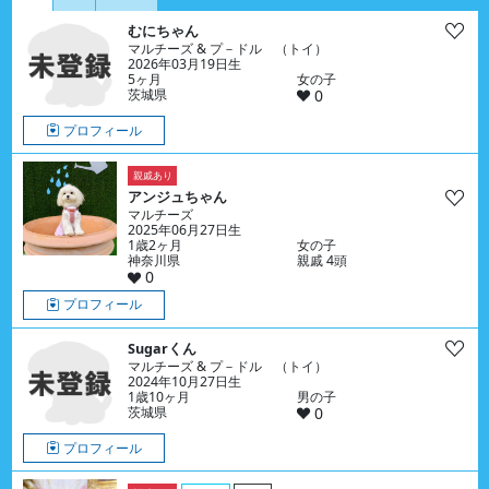
むにちゃん
マルチーズ & プ－ドル （トイ）
2026年03月19日生
5ヶ月
女の子
茨城県
0
プロフィール
親戚あり
アンジュちゃん
マルチーズ
2025年06月27日生
1歳2ヶ月
女の子
神奈川県
親戚 4頭
0
プロフィール
Sugarくん
マルチーズ & プ－ドル （トイ）
2024年10月27日生
1歳10ヶ月
男の子
茨城県
0
プロフィール