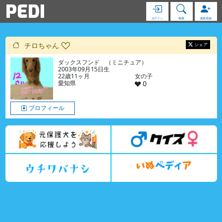
PEDI
ログイン
検索
新規登録
チロちゃん
シェア
ダックスフンド （ミニチュア）
2003年09月15日生
22歳11ヶ月
女の子
愛知県
0
プロフィール