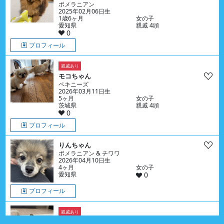
ポメラニアン
2025年02月06日生
1歳6ヶ月
女の子
愛知県
親戚 4頭
0
プロフィール
親戚あり
モコちゃん
ペキニーズ
2026年03月11日生
5ヶ月
女の子
茨城県
親戚 4頭
0
プロフィール
りんちゃん
ポメラニアン & チワワ
2026年04月10日生
4ヶ月
女の子
愛知県
0
プロフィール
親戚あり
イズくん