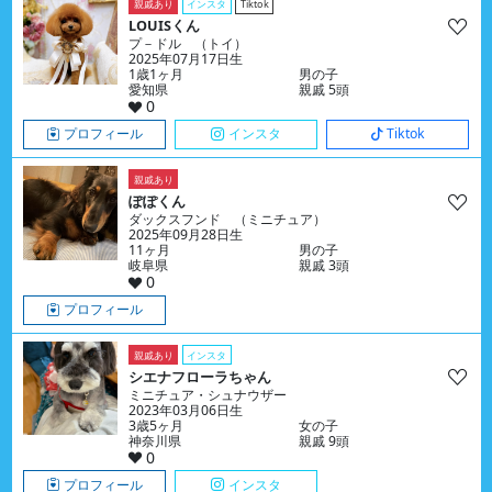
親戚あり
インスタ
Tiktok
LOUISくん
プ－ドル （トイ）
2025年07月17日生
1歳1ヶ月
男の子
愛知県
親戚 5頭
0
プロフィール
インスタ
Tiktok
親戚あり
ぽぽくん
ダックスフンド （ミニチュア）
2025年09月28日生
11ヶ月
男の子
岐阜県
親戚 3頭
0
プロフィール
親戚あり
インスタ
シエナフローラちゃん
ミニチュア・シュナウザー
2023年03月06日生
3歳5ヶ月
女の子
神奈川県
親戚 9頭
0
プロフィール
インスタ