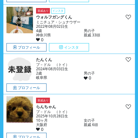
親戚あり
インスタ
ウォルフガングくん
ミニチュア・シュナウザー
2022年08月02日生
4歳
男の子
神奈川県
親戚 33頭
0
プロフィール
インスタ
たんくん
プ－ドル （トイ）
2024年08月03日生
2歳
男の子
岐阜県
0
プロフィール
親戚あり
らんちゃん
プ－ドル （トイ）
2025年10月28日生
10ヶ月
女の子
大阪府
親戚 6頭
0
プロフィール