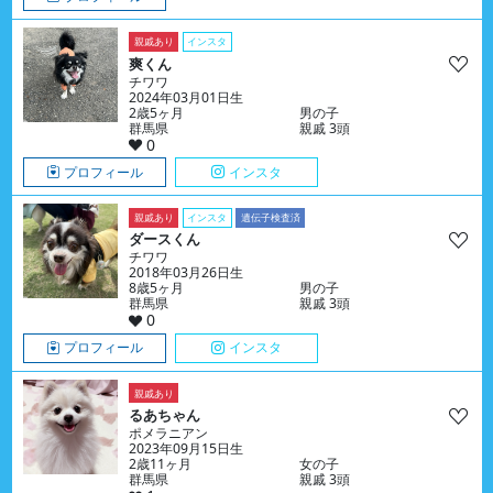
親戚あり
インスタ
爽くん
チワワ
2024年03月01日生
2歳5ヶ月
男の子
群馬県
親戚 3頭
0
プロフィール
インスタ
親戚あり
インスタ
遺伝子検査済
ダースくん
チワワ
2018年03月26日生
8歳5ヶ月
男の子
群馬県
親戚 3頭
0
プロフィール
インスタ
親戚あり
るあちゃん
ポメラニアン
2023年09月15日生
2歳11ヶ月
女の子
群馬県
親戚 3頭