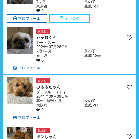
7ヶ月
男の子
東京都
親戚 5頭
0
プロフィール
インスタ
親戚あり
シャロくん
シー・ズー
2024年07月28日生
2歳1ヶ月
男の子
石川県
親戚 15頭
0
プロフィール
親戚あり
みるるちゃん
プ－ドル （トイ）
2011年09月09日生
享年14歳4ヶ月
女の子
大阪府
親戚 2頭
0
プロフィール
親戚あり
ポンちゃん