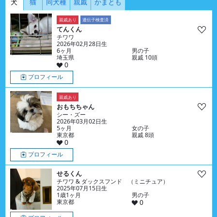
犬
猫
同犬種
親戚
かまとも
親戚あり
遺伝子検査済
てんくん
チワワ
2026年02月28日生
6ヶ月
男の子
埼玉県
親戚 10頭
0
プロフィール
親戚あり
おもちちゃん
シー・ズー
2026年03月02日生
5ヶ月
女の子
東京都
親戚 8頭
0
プロフィール
せるくん
チワワ & ダックスフンド （ミニチュア）
2025年07月15日生
1歳1ヶ月
男の子
東京都
0