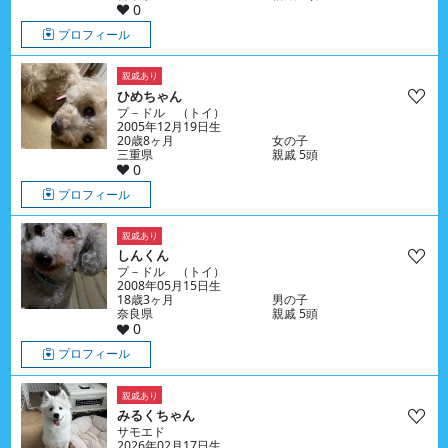
0
プロフィール
親戚あり
ひめちゃん
プ－ドル （トイ）
2005年12月19日生
20歳8ヶ月
女の子
三重県
親戚 5頭
0
プロフィール
親戚あり
しんくん
プ－ドル （トイ）
2008年05月15日生
18歳3ヶ月
男の子
奈良県
親戚 5頭
0
プロフィール
親戚あり
みるくちゃん
サモエド
2026年02月17日生