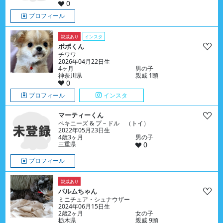
0
プロフィール
親戚あり
インスタ
ポポくん
チワワ
2026年04月22日生
4ヶ月
男の子
神奈川県
親戚 1頭
0
プロフィール
インスタ
マーティーくん
ペキニーズ & プ－ドル （トイ）
2022年05月23日生
4歳3ヶ月
男の子
三重県
0
プロフィール
親戚あり
パルムちゃん
ミニチュア・シュナウザー
2024年06月15日生
2歳2ヶ月
女の子
栃木県
親戚 9頭