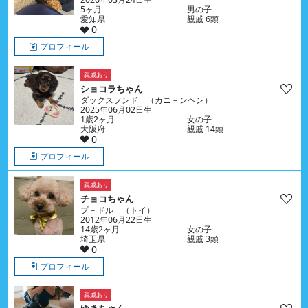
5ヶ月
男の子
愛知県
親戚 6頭
0
プロフィール
親戚あり
ショコラちゃん
ダックスフンド （カニ－ンヘン）
2025年06月02日生
1歳2ヶ月
女の子
大阪府
親戚 14頭
0
プロフィール
親戚あり
チョコちゃん
プ－ドル （トイ）
2012年06月22日生
14歳2ヶ月
女の子
埼玉県
親戚 3頭
0
プロフィール
親戚あり