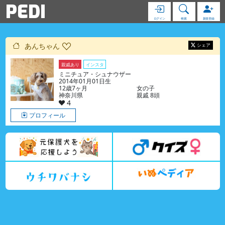
PEDI
ログイン
検索
新規登録
あんちゃん
シェア
親戚あり
インスタ
ミニチュア・シュナウザー
2014年01月01日生
12歳7ヶ月
女の子
神奈川県
親戚 8頭
4
プロフィール