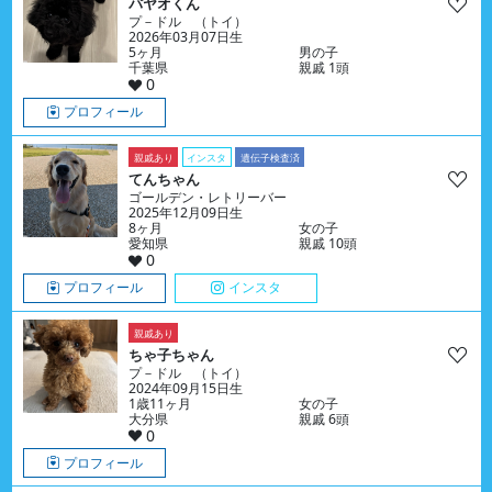
パヤオくん
プ－ドル （トイ）
2026年03月07日生
5ヶ月
男の子
千葉県
親戚 1頭
0
プロフィール
親戚あり
インスタ
遺伝子検査済
てんちゃん
ゴールデン・レトリーバー
2025年12月09日生
8ヶ月
女の子
愛知県
親戚 10頭
0
プロフィール
インスタ
親戚あり
ちゃ子ちゃん
プ－ドル （トイ）
2024年09月15日生
1歳11ヶ月
女の子
大分県
親戚 6頭
0
プロフィール