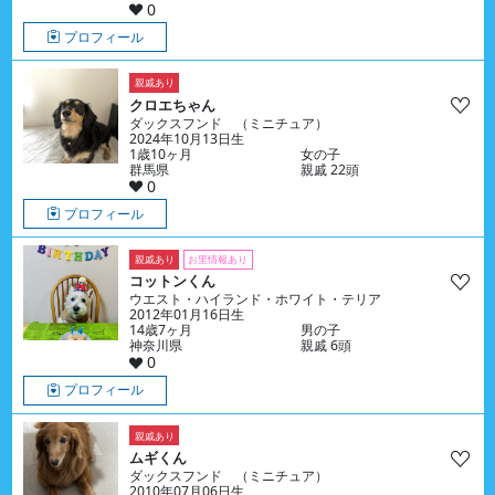
0
プロフィール
親戚あり
クロエちゃん
ダックスフンド （ミニチュア）
2024年10月13日生
1歳10ヶ月
女の子
群馬県
親戚 22頭
0
プロフィール
親戚あり
お里情報あり
コットンくん
ウエスト・ハイランド・ホワイト・テリア
2012年01月16日生
14歳7ヶ月
男の子
神奈川県
親戚 6頭
0
プロフィール
親戚あり
ムギくん
ダックスフンド （ミニチュア）
2010年07月06日生