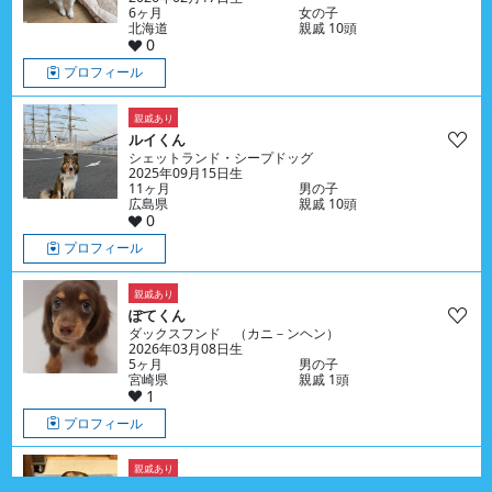
6ヶ月
女の子
北海道
親戚 10頭
0
プロフィール
親戚あり
ルイくん
シェットランド・シープドッグ
2025年09月15日生
11ヶ月
男の子
広島県
親戚 10頭
0
プロフィール
親戚あり
ぽてくん
ダックスフンド （カニ－ンヘン）
2026年03月08日生
5ヶ月
男の子
宮崎県
親戚 1頭
1
プロフィール
親戚あり
あしゅくん