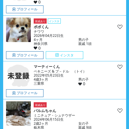
0
プロフィール
親戚あり
インスタ
ポポくん
チワワ
2026年04月22日生
4ヶ月
男の子
神奈川県
親戚 1頭
0
プロフィール
インスタ
マーティーくん
ペキニーズ & プ－ドル （トイ）
2022年05月23日生
4歳3ヶ月
男の子
三重県
0
プロフィール
親戚あり
パルムちゃん
ミニチュア・シュナウザー
2024年06月15日生
2歳2ヶ月
女の子
栃木県
親戚 9頭