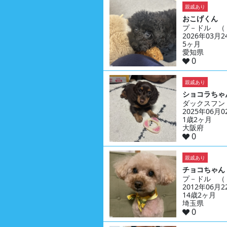
親戚あり
おこげくん
プ－ドル （
2026年03月
5ヶ月
愛知県
0
親戚あり
ショコラちゃ
ダックスフン
2025年06月
1歳2ヶ月
大阪府
0
親戚あり
チョコちゃん
プ－ドル （
2012年06月
14歳2ヶ月
埼玉県
0