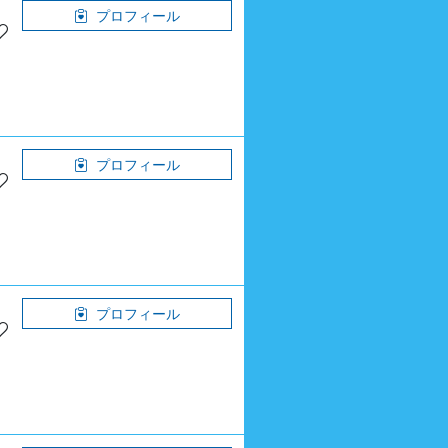
プロフィール
プロフィール
プロフィール