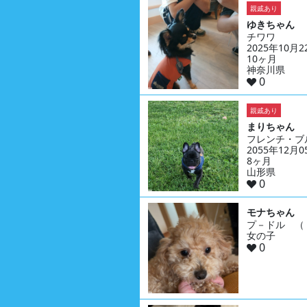
親戚あり
ゆきちゃん
チワワ
2025年10月
10ヶ月
神奈川県
0
親戚あり
まりちゃん
フレンチ・ブ
2055年12月
8ヶ月
山形県
0
モナちゃん
プ－ドル （
女の子
0