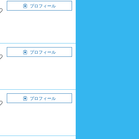
プロフィール
プロフィール
プロフィール