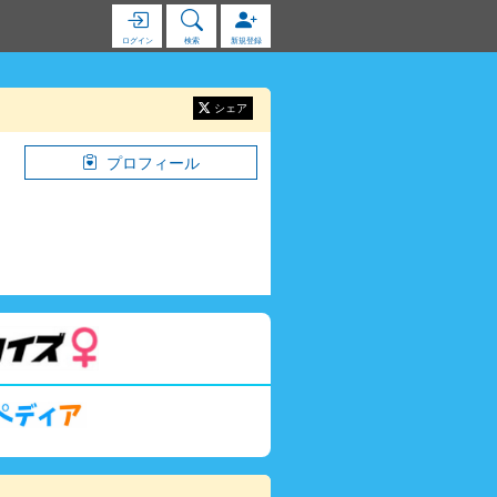
ログイン
検索
新規登録
シェア
プロフィール