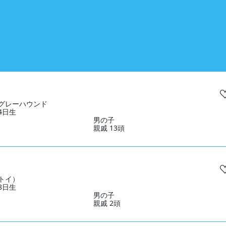
グレーハウンド
24日生
男の子
親戚 13頭
トイ）
08日生
男の子
親戚 2頭