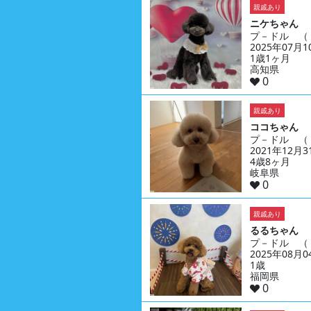
親戚あり
ニケちゃん
プ－ドル （
2025年07月
1歳1ヶ月
高知県
0
親戚あり
ココちゃん
プ－ドル （
2021年12月
4歳8ヶ月
岐阜県
0
親戚あり
るるちゃん
プ－ドル （
2025年08月
1歳
福岡県
0