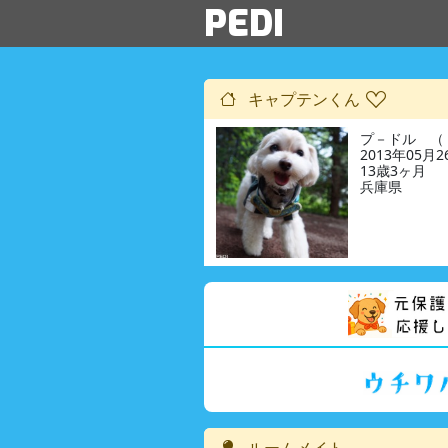
PEDI
キャプテンくん
プ－ドル （
2013年05月
13歳3ヶ月
兵庫県