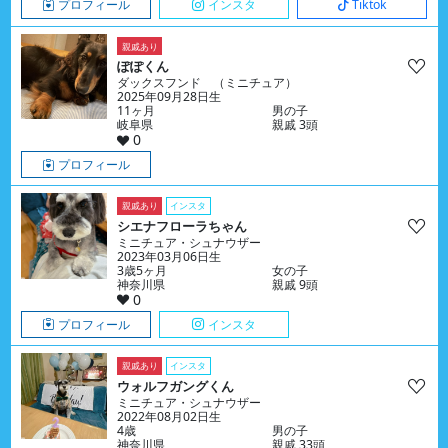
プロフィール
インスタ
Tiktok
親戚あり
ぽぽくん
ダックスフンド （ミニチュア）
2025年09月28日生
11ヶ月
男の子
岐阜県
親戚 3頭
0
プロフィール
親戚あり
インスタ
シエナフローラちゃん
ミニチュア・シュナウザー
2023年03月06日生
3歳5ヶ月
女の子
神奈川県
親戚 9頭
0
プロフィール
インスタ
親戚あり
インスタ
ウォルフガングくん
ミニチュア・シュナウザー
2022年08月02日生
4歳
男の子
神奈川県
親戚 33頭