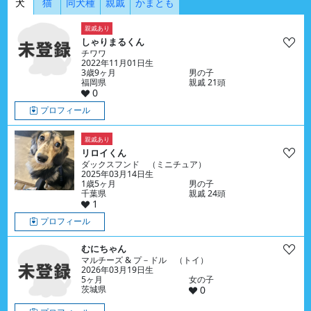
犬
猫
同犬種
親戚
かまとも
親戚あり
しゃりまるくん
チワワ
2022年11月01日生
3歳9ヶ月
男の子
福岡県
親戚 21頭
0
プロフィール
親戚あり
リロイくん
ダックスフンド （ミニチュア）
2025年03月14日生
1歳5ヶ月
男の子
千葉県
親戚 24頭
1
プロフィール
むにちゃん
マルチーズ & プ－ドル （トイ）
2026年03月19日生
5ヶ月
女の子
茨城県
0