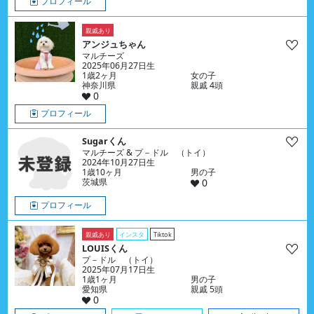
プロフィール
親戚あり
アンジュちゃん
マルチーズ
2025年06月27日生
1歳2ヶ月
女の子
神奈川県
親戚 4頭
0
プロフィール
Sugarくん
マルチーズ & プ－ドル （トイ）
2024年10月27日生
1歳10ヶ月
男の子
茨城県
0
プロフィール
親戚あり
インスタ
Tiktok
LOUISくん
プ－ドル （トイ）
2025年07月17日生
1歳1ヶ月
男の子
愛知県
親戚 5頭
0