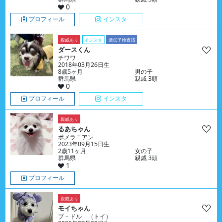
0
プロフィール
インスタ
親戚あり
インスタ
遺伝子検査済
ダースくん
チワワ
2018年03月26日生
8歳5ヶ月
男の子
群馬県
親戚 3頭
0
プロフィール
インスタ
親戚あり
るあちゃん
ポメラニアン
2023年09月15日生
2歳11ヶ月
女の子
群馬県
親戚 3頭
1
プロフィール
親戚あり
モイちゃん
プ－ドル （トイ）