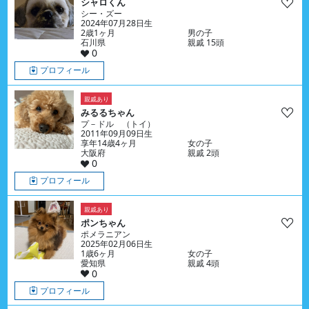
シャロくん
シー・ズー
2024年07月28日生
2歳1ヶ月
男の子
石川県
親戚 15頭
0
プロフィール
親戚あり
みるるちゃん
プ－ドル （トイ）
2011年09月09日生
享年14歳4ヶ月
女の子
大阪府
親戚 2頭
0
プロフィール
親戚あり
ポンちゃん
ポメラニアン
2025年02月06日生
1歳6ヶ月
女の子
愛知県
親戚 4頭
0
プロフィール