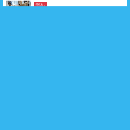
親戚あり
モコちゃん
ペキニーズ
2026年03月11日生
5ヶ月
女の子
茨城県
親戚 4頭
0
プロフィール
りんちゃん
ポメラニアン & チワワ
2026年04月10日生
4ヶ月
女の子
愛知県
0
プロフィール
親戚あり
イズくん
チワワ
2026年01月02日生
7ヶ月
男の子
群馬県
親戚 4頭
0
プロフィール