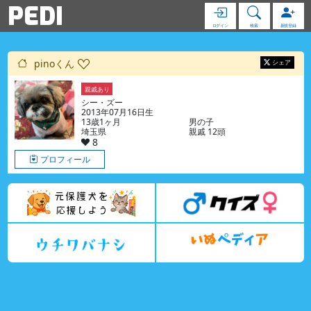
PEDI
ログイン
検索
新規登録
pinoくん
シェア
親戚あり
シー・ズー
2013年07月16日生
13歳1ヶ月
男の子
埼玉県
親戚 12頭
8
プロフィール