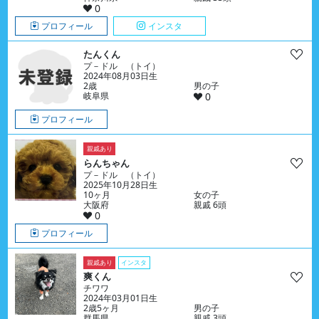
0
プロフィール
インスタ
たんくん
プ－ドル （トイ）
2024年08月03日生
2歳
男の子
岐阜県
0
プロフィール
親戚あり
らんちゃん
プ－ドル （トイ）
2025年10月28日生
10ヶ月
女の子
大阪府
親戚 6頭
0
プロフィール
親戚あり
インスタ
爽くん
チワワ
2024年03月01日生
2歳5ヶ月
男の子
群馬県
親戚 3頭