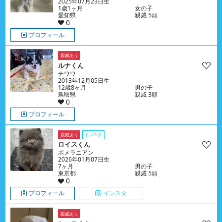
2025年07月23日生
1歳1ヶ月
女の子
愛知県
親戚 5頭
0
プロフィール
親戚あり
ルナくん
チワワ
2013年12月05日生
12歳8ヶ月
男の子
鳥取県
親戚 3頭
0
プロフィール
親戚あり
インスタ
ロイスくん
ポメラニアン
2026年01月07日生
7ヶ月
男の子
東京都
親戚 5頭
0
プロフィール
インスタ
親戚あり