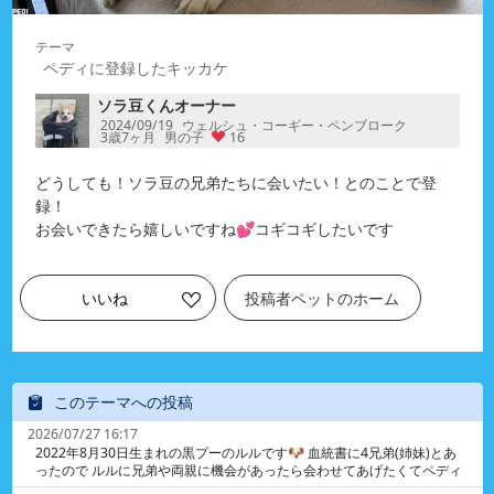
ペディに登録したキッカケ
ソラ豆くんオーナー
2024/09/19
ウェルシュ・コーギー・ペンブローク
3歳7ヶ月
男の子
16
どうしても！ソラ豆の兄弟たちに会いたい！とのことで登
録！
お会いできたら嬉しいですね💕︎コギコギしたいです
いいね
投稿者ペットのホーム
このテーマへの投稿
2026/07/27 16:17
2022年8月30日生まれの黒プーのルルです🐶 血統書に4兄弟(姉妹)とあ
ったので ルルに兄弟や両親に機会があったら会わせてあげたくてペディ
に登録しました 生まれたのは埼玉県のニシキガーデンです ネットで調べ