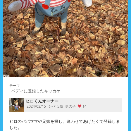
ペディに登録したキッカケ
ヒロくんオーナー
2024/03/15
シバ
5歳
男の子
14
ヒロのパパママや兄妹を探し、逢わせてあげたくて登録しま
した。