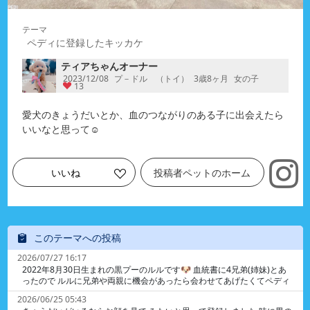
ペディに登録したキッカケ
ティアちゃんオーナー
2023/12/08
プ－ドル （トイ）
3歳8ヶ月
女の子
13
愛犬のきょうだいとか、血のつながりのある子に出会えたら
いいなと思って☺️
いいね
投稿者ペットのホーム
このテーマへの投稿
2026/07/27 16:17
2022年8月30日生まれの黒プーのルルです🐶 血統書に4兄弟(姉妹)とあ
ったので ルルに兄弟や両親に機会があったら会わせてあげたくてペディ
に登録しました 生まれたのは埼玉県のニシキガーデンです ネットで調べ
2026/06/25 05:43
ても情報がなくて個人さんなのか 専門のブリーダーさんなのかもわかり