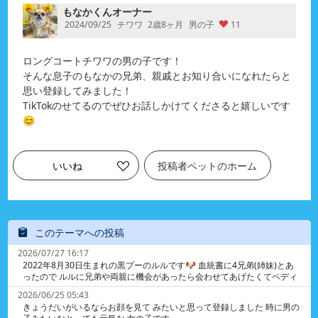
もなかくんオーナー
2024/09/25
チワワ
2歳8ヶ月
男の子
11
ロングコートチワワの男の子です！
そんな息子のもなかの兄弟、親戚とお知り合いになれたらと
思い登録してみました！
TikTokのせてるのでぜひお話しかけてくださると嬉しいです
😊
いいね
投稿者ペットのホーム
このテーマへの投稿
2026/07/27 16:17
2022年8月30日生まれの黒プーのルルです🐶 血統書に4兄弟(姉妹)とあ
ったので ルルに兄弟や両親に機会があったら会わせてあげたくてペディ
に登録しました 生まれたのは埼玉県のニシキガーデンです ネットで調べ
2026/06/25 05:43
ても情報がなくて個人さんなのか 専門のブリーダーさんなのかもわかり
きょうだいがいるならお顔を見て みたいと思って登録しました 時に男の
ません ニシキガーデンの連絡先などご存知の方がいらっし ゃれば教えて