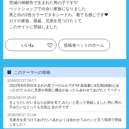
茨城の神栖市で生まれた男の子です♡
ペットショップで出会い家族になりました
黒と白の2色カラーでタキシードわ、着てる感じです❤️
ロイの家族、親戚、兄弟を見つけたくて
このサイトに登録しました
いいね
投稿者ペットのホーム
このテーマへの投稿
2026/07/27 16:17
2022年8月30日生まれの黒プーのルルです🐶 血統書に4兄弟(姉妹)とあ
ったので ルルに兄弟や両親に機会があったら会わせてあげたくてペディ
に登録しました 生まれたのは埼玉県のニシキガーデンです ネットで調べ
2026/06/25 05:43
ても情報がなくて個人さんなのか 専門のブリーダーさんなのかもわかり
きょうだいがいるならお顔を見て みたいと思って登録しました 時に男の
ません ニシキガーデンの連絡先などご存知の方がいらっし ゃれば教えて
子みたいなとっても元気な 女の子です
いただけると嬉しいです😊
2026/06/21 21:34
兄弟犬を見つけてあげたい! あわよくば会わせてみたいと言う気持で登録
しました！