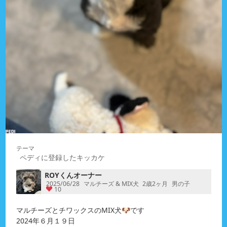
ペディに登録したキッカケ
ROYくんオーナー
2025/06/28
マルチーズ & MIX犬
2歳2ヶ月
男の子
10
マルチーズとチワックスのMIX犬🐶です
2024年６月１９日