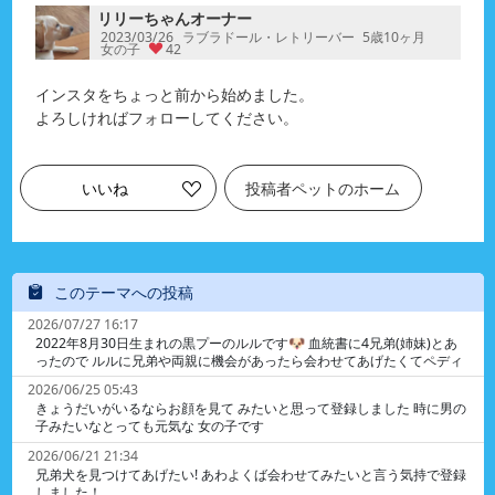
リリーちゃんオーナー
2023/03/26
ラブラドール・レトリーバー
5歳10ヶ月
女の子
42
インスタをちょっと前から始めました。
よろしければフォローしてください。
いいね
投稿者ペットのホーム
このテーマへの投稿
2026/07/27 16:17
2022年8月30日生まれの黒プーのルルです🐶 血統書に4兄弟(姉妹)とあ
ったので ルルに兄弟や両親に機会があったら会わせてあげたくてペディ
に登録しました 生まれたのは埼玉県のニシキガーデンです ネットで調べ
2026/06/25 05:43
ても情報がなくて個人さんなのか 専門のブリーダーさんなのかもわかり
きょうだいがいるならお顔を見て みたいと思って登録しました 時に男の
ません ニシキガーデンの連絡先などご存知の方がいらっし ゃれば教えて
子みたいなとっても元気な 女の子です
いただけると嬉しいです😊
2026/06/21 21:34
兄弟犬を見つけてあげたい! あわよくば会わせてみたいと言う気持で登録
しました！