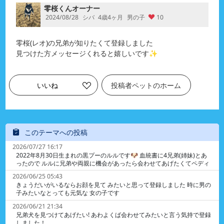
零桜くんオーナー
2024/08/28
シバ
4歳4ヶ月
男の子
10
零桜(レオ)の兄弟が知りたくて登録しました
見つけた方メッセージくれると嬉しいです✨
いいね
投稿者ペットのホーム
このテーマへの投稿
2026/07/27 16:17
2022年8月30日生まれの黒プーのルルです🐶 血統書に4兄弟(姉妹)とあ
ったので ルルに兄弟や両親に機会があったら会わせてあげたくてペディ
に登録しました 生まれたのは埼玉県のニシキガーデンです ネットで調べ
2026/06/25 05:43
ても情報がなくて個人さんなのか 専門のブリーダーさんなのかもわかり
きょうだいがいるならお顔を見て みたいと思って登録しました 時に男の
ません ニシキガーデンの連絡先などご存知の方がいらっし ゃれば教えて
子みたいなとっても元気な 女の子です
いただけると嬉しいです😊
2026/06/21 21:34
兄弟犬を見つけてあげたい! あわよくば会わせてみたいと言う気持で登録
しました！