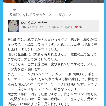
多頭飼いをして良かったこと、大変なこと。
レオくんオーナー
2022/10/11
チワワ
10歳8ヶ月
男の子
76
多頭飼育は大変ですか？と言われますが、我が家は賑やかに
なって楽しく過ごしております。大変と思った事は率直に申
し上げますと少ししか有りません。
確かに金銭的には大変かも知れませんが、覚悟の上で迎えて
ますので、大して気にしてません。
それよりも、この子達に毎日癒やされていますので、メリッ
トの方を強く感じます。
また、トリミング(シャンプー、カット、肛門腺絞り、爪切
り、マッサージ等々)を全て家で出来る様に練習して、機材や
道具も揃えたので、毎月のトリミング代は無いです。今では
ワンコ達とのスキンシップの一環となってます。
犬は元々集団生活する動物ですから、我が家のワンコ達も良
い刺激が有るのか、同い年の近所のワンコさんより、元気で
活発なので年齢より若く見られたりします。