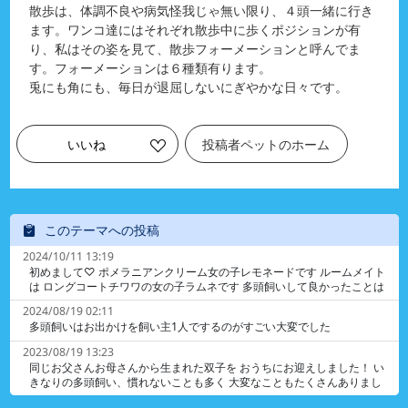
散歩は、体調不良や病気怪我じゃ無い限り、４頭一緒に行き
ます。ワンコ達にはそれぞれ散歩中に歩くポジションが有
り、私はその姿を見て、散歩フォーメーションと呼んでま
す。フォーメーションは６種類有ります。
兎にも角にも、毎日が退屈しないにぎやかな日々です。
いいね
投稿者ペットのホーム
このテーマへの投稿
2024/10/11 13:19
初めまして♡ ポメラニアンクリーム女の子レモネードです ルームメイト
は ロングコートチワワの女の子ラムネです 多頭飼いして良かったことは
月齢が近いので ２匹でよく遊んでくれます🎵 2人とも性格は正反対で レ
2024/08/19 02:11
モネードは積極的で怖いもの知らず ラムネは内気で臆病者です どちらも
多頭飼いはお出かけを飼い主1人でするのがすごい大変でした
とても可愛いです 大変なことはワクチンなど2倍することですが 頑張っ
て家族として大切に育てていきたいと思います
2023/08/19 13:23
同じお父さんお母さんから生まれた双子を おうちにお迎えしました！ い
きなりの多頭飼い、慣れないことも多く 大変なこともたくさんありまし
た！！ でも、同じ場所で生まれたこの子達が 一緒のお家でのんびり暮ら