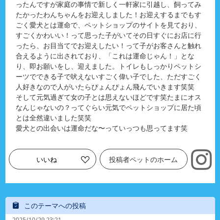
ったんですが家庭の事情で新しく一軒家に引越し、飼ってみ
たかったわんちゃんをお迎えしました！お迎えするまでもす
ごく愛犬とは運命で、ペットショップのサイトを見ており、
すごくかわいい！って思った子がいてその日すぐにお店に行
ったら、お目当てでお迎えしたい！って子がお客さんと触れ
合えるように出されており、「これは運命じゃん！」とな
り、即お願いをし、迎えました。トイレもしっかりペットシ
ーツでできる子で吠えないすごく偉い子でした、ただすごく
人好きなので人がいたらぴょんぴょん飛んでいきます笑笑
そして元気過ぎて女の子とは思えないほどです笑たまにオス
なんじゃないの？ってぐらい元気でペットショップに居た頃
とは全然違いました笑笑
愛犬との出会いは運命だな〜っていっつも思ってます笑
いいね
投稿者ペットのホーム
このテーマへの投稿
2025/10/29 23:21